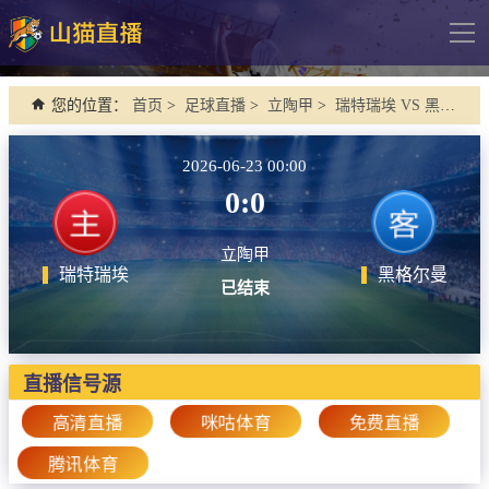
导
航
网站首页
您的位置：
首页
>
足球直播
>
立陶甲
>
瑞特瑞埃 VS 黑格尔曼
足球直播
2026-06-23 00:00
英超
0:0
德甲
立陶甲
法甲
瑞特瑞埃
黑格尔曼
已结束
西甲
意甲
欧冠杯
直播信号源
中超
高清直播
咪咕体育
免费直播
腾讯体育
篮球直播