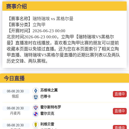
NBA
赛事介绍
CBA
【赛事名称】
瑞特瑞埃
vs
黑格尔曼
【赛事分类】
立陶甲
录像
【开赛时间】
2026-06-23 00:00
北京时间2026-06-23 00:00，立陶甲【瑞特瑞埃VS黑格尔
足球录像
曼】直播准时在线播放，喜欢看立陶甲比赛的朋友可以提前
收藏本页面以免错过直播。还为您在本页面索引了相关立陶
篮球录像
甲直播、瑞特瑞埃VS黑格尔曼直播的近期比赛列表以及两队
历史交锋、两队赛程。
新闻
足球新闻
今日直播
篮球新闻
苏维埃之翼
08-08 20:30
直播中
俄超
巴蒂卡
体育词条
霍尔斯特布罗
08-08 20:30
直播中
丹麦丙
霍尔贝克
利维贝雷
08-08 20:30
直播中