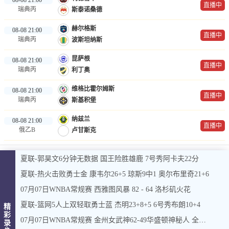
直播中
瑞典丙
斯泰诺桑德
赫尔格斯
08-08 21:00
直播中
瑞典丙
波斯坦纳斯
昆萨根
08-08 21:00
直播中
瑞典丙
利丁奥
维格比霍尔姆斯
08-08 21:00
直播中
瑞典丙
斯基积堡
纳兹兰
08-08 21:00
直播中
俄乙B
卢甘斯克
夏联-郭昊文6分钟无数据 国王险胜雄鹿 7号秀阿卡夫22分
夏联-热火击败勇士金 康韦尔26+5 琼斯9中1 奥尔布里奇21+6
07月07日WNBA常规赛 西雅图风暴 82 - 64 洛杉矶火花
夏联-篮网5人上双轻取勇士蓝 杰明23+8+5 6号秀布朗10+4
精
彩
07月07日WNBA常规赛 金州女武神62-49华盛顿神秘人 全场集锦
录