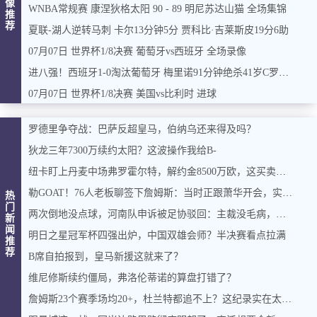
像
WNBA常规赛 康涅狄格太阳 90 - 89 明尼苏达山猫 全场集锦
推
荐
夏联-湖人逆转马刺 卡尔13分钟5分 贾科比·吉莱斯皮19分6助
07月07日 世界杯1/8决赛 葡萄牙vs西班牙 全场录像
进八强！西班牙1-0淘汰葡萄牙 梅里诺91分钟绝杀41岁C罗最后一舞
07月07日 世界杯1/8决赛 美国vs比利时 进球
罗德里争夺战：巴萨反超皇马，伯纳乌还来得及吗？
狄龙三年7300万续约太阳？这波操作我给B-
纽卡盯上丹麦中场弗罗霍尔特，解约金8500万欧，这买卖能成吗？
勒GOAT！76人老板聊签下詹姆斯：当时正跟萧华开会，实在憋不住，直接打断走人
热
门
两次倒地没点球，河南队申诉被足协驳回：主裁没毛病，英博没占便宜
新
闻
明日之星冠军杯四强出炉，中国双雄会师？半决赛看点拉满
推
荐
B席自拍报到，皇马新援这就来了？
维尼修斯续约僵局，弗洛伦蒂诺的算盘打错了？
詹姆斯23个赛季场均20+，杜兰特都追不上？这纪录实在太硬了