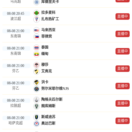
乌克超
库德里夫卡
拉多麦科
08-08 20:45
直播中
波兰超
扎布热矿工
马来西亚
08-08 21:00
直播中
东南锦
菲律宾
泰国
08-08 21:00
直播中
东南锦
缅甸
穆莎
08-08 21:00
直播中
芬乙
艾弗克
洪卡
08-08 21:00
直播中
芬乙
努尔米耶尔维NJS
陶格夫匹尔斯
08-08 21:00
直播中
拉脱超
图库姆斯
斯咸迪苏
08-08 21:00
直播中
哈萨克超
奥达巴斯