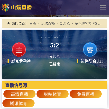
导
航
网站首页
您的位置：
首页
>
足球直播
>
爱沙乙
>
威克伊勒特 VS 诺梅联合U21
足球直播
2026-06-22 00:00
英超
5:2
德甲
爱沙乙
法甲
威克伊勒特
诺梅联合U21
已结束
西甲
意甲
欧冠杯
直播信号源
中超
高清直播
咪咕体育
免费直播
腾讯体育
篮球直播