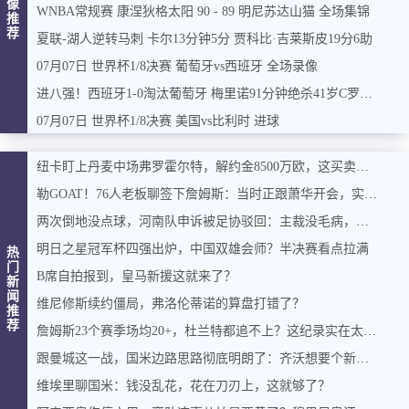
像
WNBA常规赛 康涅狄格太阳 90 - 89 明尼苏达山猫 全场集锦
推
荐
夏联-湖人逆转马刺 卡尔13分钟5分 贾科比·吉莱斯皮19分6助
07月07日 世界杯1/8决赛 葡萄牙vs西班牙 全场录像
进八强！西班牙1-0淘汰葡萄牙 梅里诺91分钟绝杀41岁C罗最后一舞
07月07日 世界杯1/8决赛 美国vs比利时 进球
纽卡盯上丹麦中场弗罗霍尔特，解约金8500万欧，这买卖能成吗？
勒GOAT！76人老板聊签下詹姆斯：当时正跟萧华开会，实在憋不住，直接打断走人
两次倒地没点球，河南队申诉被足协驳回：主裁没毛病，英博没占便宜
明日之星冠军杯四强出炉，中国双雄会师？半决赛看点拉满
热
门
B席自拍报到，皇马新援这就来了？
新
闻
维尼修斯续约僵局，弗洛伦蒂诺的算盘打错了？
推
荐
詹姆斯23个赛季场均20+，杜兰特都追不上？这纪录实在太硬了
跟曼城这一战，国米边路思路彻底明朗了：齐沃想要个新飞翼，比罗梅罗更急
维埃里聊国米：钱没乱花，花在刀刃上，这就够了？