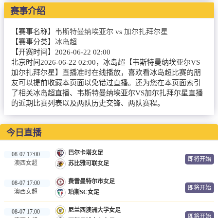
NBA
赛事介绍
CBA
【赛事名称】
韦斯特曼纳埃亚尔
vs
加尔扎拜尔星
【赛事分类】
冰岛超
录像
【开赛时间】
2026-06-22 02:00
北京时间2026-06-22 02:00，冰岛超【韦斯特曼纳埃亚尔VS
足球录像
加尔扎拜尔星】直播准时在线播放，喜欢看冰岛超比赛的朋
友可以提前收藏本页面以免错过直播。还为您在本页面索引
篮球录像
了相关冰岛超直播、韦斯特曼纳埃亚尔VS加尔扎拜尔星直播
的近期比赛列表以及两队历史交锋、两队赛程。
新闻
足球新闻
今日直播
篮球新闻
巴尔卡塔女足
08-07 17:00
即将开始
澳西女超
苏比雅可联女足
体育词条
费雷曼特尔市女足
08-07 17:00
即将开始
澳西女超
珀斯SC女足
尼兰西澳洲大学女足
08-07 17:00
即将开始