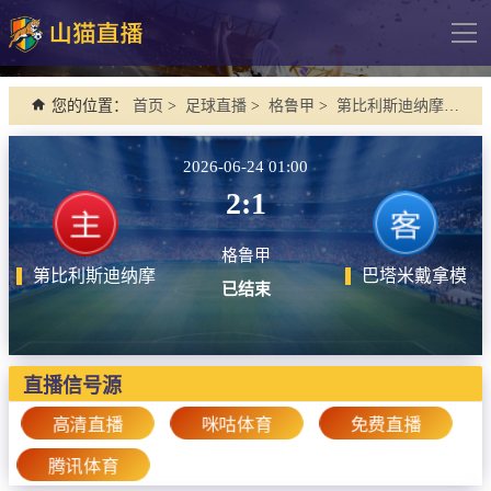
导
航
网站首页
您的位置：
首页
>
足球直播
>
格鲁甲
>
第比利斯迪纳摩 VS 巴塔米戴拿模
足球直播
2026-06-24 01:00
英超
2:1
德甲
格鲁甲
法甲
第比利斯迪纳摩
巴塔米戴拿模
已结束
西甲
意甲
欧冠杯
直播信号源
中超
高清直播
咪咕体育
免费直播
腾讯体育
篮球直播