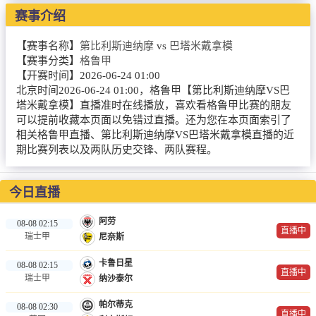
NBA
赛事介绍
CBA
【赛事名称】
第比利斯迪纳摩
vs
巴塔米戴拿模
【赛事分类】
格鲁甲
录像
【开赛时间】
2026-06-24 01:00
北京时间2026-06-24 01:00，格鲁甲【第比利斯迪纳摩VS巴
足球录像
塔米戴拿模】直播准时在线播放，喜欢看格鲁甲比赛的朋友
可以提前收藏本页面以免错过直播。还为您在本页面索引了
篮球录像
相关格鲁甲直播、第比利斯迪纳摩VS巴塔米戴拿模直播的近
期比赛列表以及两队历史交锋、两队赛程。
新闻
足球新闻
今日直播
篮球新闻
阿劳
08-08 02:15
直播中
瑞士甲
尼奈斯
体育词条
卡鲁日星
08-08 02:15
直播中
瑞士甲
纳沙泰尔
帕尔蒂克
08-08 02:30
直播中