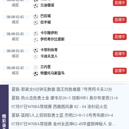
直播中
威超
兰迪德诺
巴拉城
08-08 02:45
直播中
威冠
拉辛城
卡尔路伊利
08-08 02:45
直播中
威冠
伊尼希尔比恩斯
卡菲利体育
08-08 02:45
直播中
威冠
卡迪夫龙人
兰内里
08-08 02:45
直播中
威冠
特雷托马斯蓝鸟
夏联-郭昊文6分钟无数据 国王险胜雄鹿 7号秀阿卡夫22分
夏联-热火击败勇士金 康韦尔26+5 琼斯9中1 奥尔布里奇21+6
07月07日WNBA常规赛 西雅图风暴 82 - 64 洛杉矶火花
夏联-篮网5人上双轻取勇士蓝 杰明23+8+5 6号秀布朗10+4
精
彩
07月07日WNBA常规赛 金州女武神62-49华盛顿神秘人 全场集锦
录