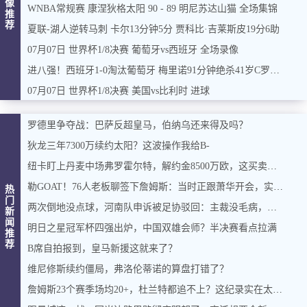
像
WNBA常规赛 康涅狄格太阳 90 - 89 明尼苏达山猫 全场集锦
推
荐
夏联-湖人逆转马刺 卡尔13分钟5分 贾科比·吉莱斯皮19分6助
07月07日 世界杯1/8决赛 葡萄牙vs西班牙 全场录像
进八强！西班牙1-0淘汰葡萄牙 梅里诺91分钟绝杀41岁C罗最后一舞
07月07日 世界杯1/8决赛 美国vs比利时 进球
罗德里争夺战：巴萨反超皇马，伯纳乌还来得及吗？
狄龙三年7300万续约太阳？这波操作我给B-
纽卡盯上丹麦中场弗罗霍尔特，解约金8500万欧，这买卖能成吗？
勒GOAT！76人老板聊签下詹姆斯：当时正跟萧华开会，实在憋不住，直接打断走人
热
门
两次倒地没点球，河南队申诉被足协驳回：主裁没毛病，英博没占便宜
新
闻
明日之星冠军杯四强出炉，中国双雄会师？半决赛看点拉满
推
荐
B席自拍报到，皇马新援这就来了？
维尼修斯续约僵局，弗洛伦蒂诺的算盘打错了？
詹姆斯23个赛季场均20+，杜兰特都追不上？这纪录实在太硬了