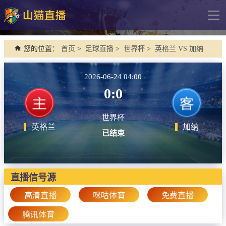
导
航
网站首页
您的位置：
首页
>
足球直播
>
世界杯
>
英格兰 VS 加纳
足球直播
2026-06-24 04:00
英超
0:0
德甲
世界杯
法甲
英格兰
加纳
已结束
西甲
意甲
欧冠杯
直播信号源
中超
高清直播
咪咕体育
免费直播
腾讯体育
篮球直播