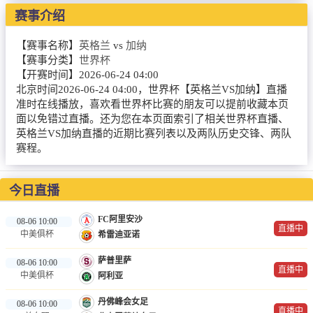
NBA
赛事介绍
CBA
【赛事名称】
英格兰
vs
加纳
【赛事分类】
世界杯
录像
【开赛时间】
2026-06-24 04:00
北京时间2026-06-24 04:00，世界杯【英格兰VS加纳】直播
足球录像
准时在线播放，喜欢看世界杯比赛的朋友可以提前收藏本页
面以免错过直播。还为您在本页面索引了相关世界杯直播、
篮球录像
英格兰VS加纳直播的近期比赛列表以及两队历史交锋、两队
赛程。
新闻
足球新闻
今日直播
篮球新闻
FC阿里安沙
08-06 10:00
直播中
中美俱杯
希雷迪亚诺
体育词条
萨普里萨
08-06 10:00
直播中
中美俱杯
阿利亚
丹佛峰会女足
08-06 10:00
直播中