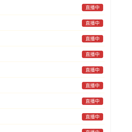
直播中
直播中
直播中
直播中
直播中
直播中
直播中
直播中