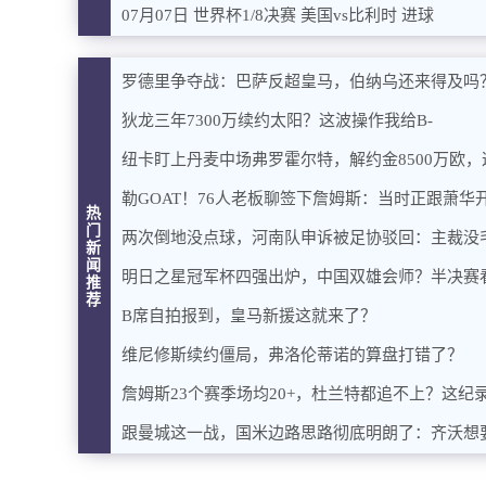
07月07日 世界杯1/8决赛 美国vs比利时 进球
罗德里争夺战：巴萨反超皇马，伯纳乌还来得及吗
狄龙三年7300万续约太阳？这波操作我给B-
纽卡盯上丹麦中场弗罗霍尔特，解约金8500万欧
勒GOAT！76人老板聊签下詹姆斯：当时正跟萧
热
门
两次倒地没点球，河南队申诉被足协驳回：主裁没
新
闻
明日之星冠军杯四强出炉，中国双雄会师？半决赛
推
荐
B席自拍报到，皇马新援这就来了？
维尼修斯续约僵局，弗洛伦蒂诺的算盘打错了？
詹姆斯23个赛季场均20+，杜兰特都追不上？这纪
跟曼城这一战，国米边路思路彻底明朗了：齐沃想