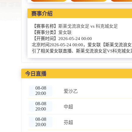
赛事介绍
【赛事名称】
斯莱戈流浪女足
vs
科克城女足
【赛事分类】
爱女联
【开赛时间】
2026-05-24 00:00
北京时间2026-05-24 00:00，爱女联【
引了相关爱女联直播、斯莱戈流浪女足VS科克城女
今日直播
08-08
爱沙乙
20:00
08-08
中超
20:00
08-08
芬超
20:00