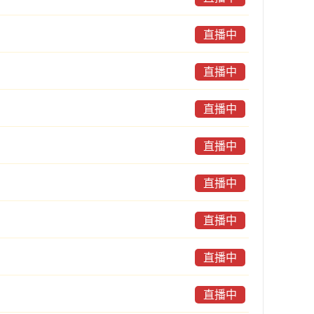
直播中
直播中
直播中
直播中
直播中
直播中
直播中
直播中