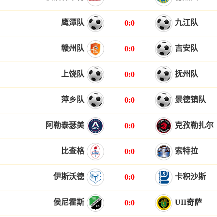
鹰潭队
九江队
0:0
赣州队
吉安队
0:0
上饶队
抚州队
0:0
萍乡队
景德镇队
0:0
阿勒泰瑟美
克孜勒扎尔
0:0
比查格
索特拉
0:0
伊斯沃德
卡积沙斯
0:0
侯尼霍斯
UII奇萨
0:0