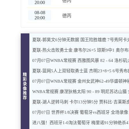
德丙
20:00
08-08
德丙
20:00
夏联-郭昊文6分钟无数据 国王险胜雄鹿 7号秀阿卡
夏联-热火击败勇士金 康韦尔26+5 琼斯9中1 奥尔布
07月07日WNBA常规赛 西雅图风暴 82 - 64 洛杉
夏联-篮网5人上双轻取勇士蓝 杰明23+8+5 6号秀布朗
精
彩
07月07日WNBA常规赛 金州女武神62-49华盛顿
录
像
WNBA常规赛 康涅狄格太阳 90 - 89 明尼苏达山猫
推
荐
夏联-湖人逆转马刺 卡尔13分钟5分 贾科比·吉莱斯皮
07月07日 世界杯1/8决赛 葡萄牙vs西班牙 全场录像
进八强！西班牙1-0淘汰葡萄牙 梅里诺91分钟绝杀