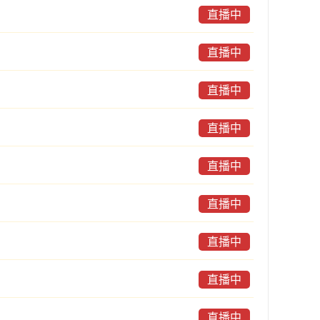
直播中
直播中
直播中
直播中
直播中
直播中
直播中
直播中
直播中