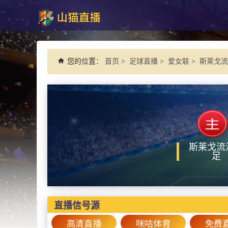
您的位置：
首页
>
足球直播
>
爱女联
>
斯莱戈流
斯莱戈流
足
直播信号源
高清直播
咪咕体育
免费