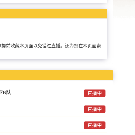
朋友可以提前收藏本页面以免错过直播。还为您在本页面索
亚B队
直播中
直播中
直播中