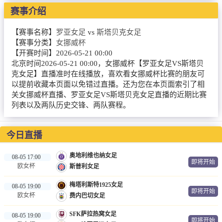
NBA
赛事介绍
CBA
【赛事名称】
罗亚女足
vs
斯塔贝克女足
【赛事分类】
女挪威杯
录像
【开赛时间】
2026-05-21 00:00
北京时间2026-05-21 00:00，女挪威杯【罗亚女足VS斯塔贝
足球录像
克女足】直播准时在线播放，喜欢看女挪威杯比赛的朋友可
以提前收藏本页面以免错过直播。还为您在本页面索引了相
篮球录像
关女挪威杯直播、罗亚女足VS斯塔贝克女足直播的近期比赛
列表以及两队历史交锋、两队赛程。
新闻
足球新闻
今日直播
篮球新闻
奥地利维也纳女足
08-05 17:00
即将开始
欧女杯
斯普利女足
体育词条
梅塔利斯特1925女足
08-05 19:00
即将开始
欧女杯
费内巴切女足
SFK萨拉热窝女足
08-05 19:00
即将开始