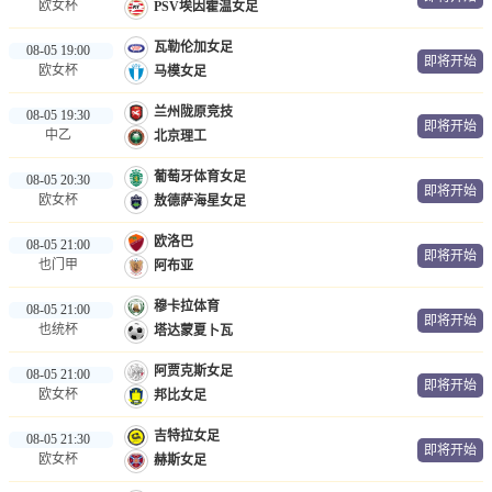
欧女杯
PSV埃因霍温女足
瓦勒伦加女足
08-05 19:00
即将开始
欧女杯
马模女足
兰州陇原竞技
08-05 19:30
即将开始
中乙
北京理工
葡萄牙体育女足
08-05 20:30
即将开始
欧女杯
敖德萨海星女足
欧洛巴
08-05 21:00
即将开始
也门甲
阿布亚
穆卡拉体育
08-05 21:00
即将开始
也统杯
塔达蒙夏卜瓦
阿贾克斯女足
08-05 21:00
即将开始
欧女杯
邦比女足
吉特拉女足
08-05 21:30
即将开始
欧女杯
赫斯女足