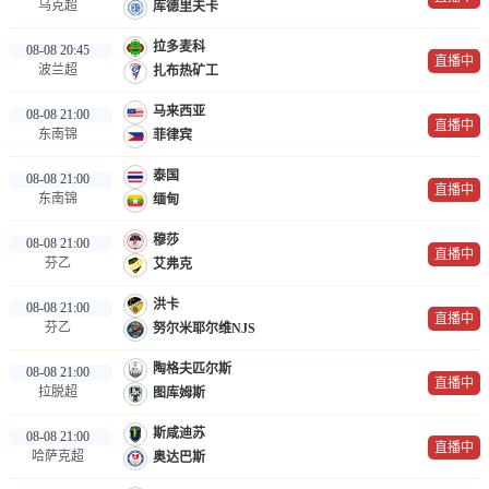
乌克超
库德里夫卡
拉多麦科
08-08 20:45
直播中
波兰超
扎布热矿工
马来西亚
08-08 21:00
直播中
东南锦
菲律宾
泰国
08-08 21:00
直播中
东南锦
缅甸
穆莎
08-08 21:00
直播中
芬乙
艾弗克
洪卡
08-08 21:00
直播中
芬乙
努尔米耶尔维NJS
陶格夫匹尔斯
08-08 21:00
直播中
拉脱超
图库姆斯
斯咸迪苏
08-08 21:00
直播中
哈萨克超
奥达巴斯