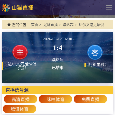
导
航
网站首页
您的位置：
首页
>
足球直播
>
澳达超
>
达尔文港足球俱乐部 VS 阿祖里FC
足球直播
2026-05-12 16:30
英超
1:4
德甲
澳达超
法甲
达尔文港足球俱
阿祖里FC
已结束
乐部
西甲
意甲
欧冠杯
直播信号源
中超
高清直播
咪咕体育
免费直播
腾讯体育
篮球直播