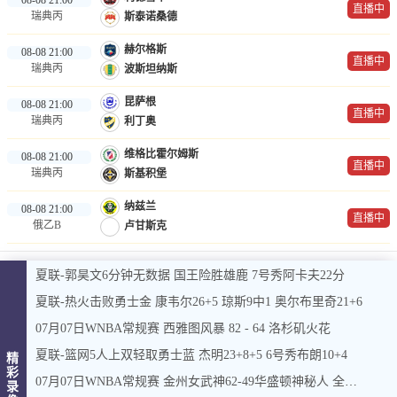
直播中
瑞典丙
斯泰诺桑德
赫尔格斯
08-08 21:00
直播中
瑞典丙
波斯坦纳斯
昆萨根
08-08 21:00
直播中
瑞典丙
利丁奥
维格比霍尔姆斯
08-08 21:00
直播中
瑞典丙
斯基积堡
纳兹兰
08-08 21:00
直播中
俄乙B
卢甘斯克
夏联-郭昊文6分钟无数据 国王险胜雄鹿 7号秀阿卡夫22分
夏联-热火击败勇士金 康韦尔26+5 琼斯9中1 奥尔布里奇21+6
07月07日WNBA常规赛 西雅图风暴 82 - 64 洛杉矶火花
夏联-篮网5人上双轻取勇士蓝 杰明23+8+5 6号秀布朗10+4
精
彩
07月07日WNBA常规赛 金州女武神62-49华盛顿神秘人 全场集锦
录