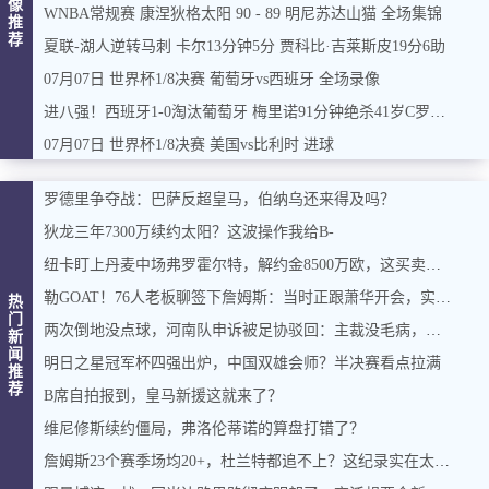
像
WNBA常规赛 康涅狄格太阳 90 - 89 明尼苏达山猫 全场集锦
推
荐
夏联-湖人逆转马刺 卡尔13分钟5分 贾科比·吉莱斯皮19分6助
07月07日 世界杯1/8决赛 葡萄牙vs西班牙 全场录像
进八强！西班牙1-0淘汰葡萄牙 梅里诺91分钟绝杀41岁C罗最后一舞
07月07日 世界杯1/8决赛 美国vs比利时 进球
罗德里争夺战：巴萨反超皇马，伯纳乌还来得及吗？
狄龙三年7300万续约太阳？这波操作我给B-
纽卡盯上丹麦中场弗罗霍尔特，解约金8500万欧，这买卖能成吗？
勒GOAT！76人老板聊签下詹姆斯：当时正跟萧华开会，实在憋不住，直接打断走人
热
门
两次倒地没点球，河南队申诉被足协驳回：主裁没毛病，英博没占便宜
新
闻
明日之星冠军杯四强出炉，中国双雄会师？半决赛看点拉满
推
荐
B席自拍报到，皇马新援这就来了？
维尼修斯续约僵局，弗洛伦蒂诺的算盘打错了？
詹姆斯23个赛季场均20+，杜兰特都追不上？这纪录实在太硬了