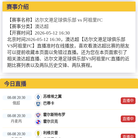
NBA
赛事介绍
CBA
【赛事名称】
达尔文港足球俱乐部
vs
阿祖里FC
【赛事分类】
澳达超
录像
【开赛时间】
2026-05-12 16:30
北京时间2026-05-12 16:30，澳达超【达尔文港足球俱乐部
足球录像
VS阿祖里FC】直播准时在线播放，喜欢看澳达超比赛的朋友
可以提前收藏本页面以免错过直播。还为您在本页面索引了
篮球录像
相关澳达超直播、达尔文港足球俱乐部VS阿祖里FC直播的近
期比赛列表以及两队历史交锋、两队赛程。
新闻
足球新闻
今日直播
篮球新闻
苏维埃之翼
08-08 20:30
直播中
俄超
巴蒂卡
体育词条
霍尔斯特布罗
08-08 20:30
直播中
丹麦丙
霍尔贝克
利维贝雷
08-08 20:30
直播中