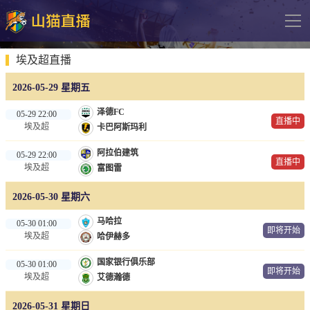
导
航
网站首页
埃及超直播
2026-05-29 星期五
足球直播
泽德FC
05-29 22:00
英超
直播中
埃及超
卡巴阿斯玛利
德甲
阿拉伯建筑
05-29 22:00
直播中
法甲
埃及超
富图雷
西甲
2026-05-30 星期六
意甲
马哈拉
05-30 01:00
即将开始
埃及超
哈伊赫多
欧冠杯
国家银行俱乐部
05-30 01:00
中超
即将开始
埃及超
艾德瀚德
篮球直播
2026-05-31 星期日