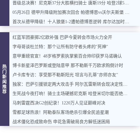
晋级总决赛！尼克斯37分大胜横扫骑士 唐斯19分 哈登2球5失误
05月26日 德甲升降级附加赛次回合 帕德博恩vs沃尔夫斯堡 全场录像
首次从德甲降级！十人狼堡1-2遭帕德博恩逆转 库尔达加时赛制胜
红蓝军团豪掷2亿欧补强 巴萨今夏转会市场火力全开
字母哥谈杜兰特：那个让所有防守者头疼的"死神"
意甲重磅官宣！48岁格罗索执掌紫百合帅印获罗马诺确认
博卡新星泽巴罗斯或登陆意甲 那不勒斯千万欧求购倒计时
热
门
卢卡库专访：享受那不勒斯阳光 坦言与孔蒂"亦师亦友"
新
闻
独家：巴萨引援锁定两大攻击手 阿尔瓦雷斯转会现决定性进展
推
荐
生死战今夜打响！骑士主场硬撼尼克斯 哈登米切尔能否绝地反击？
马刺雷霆西决G2创纪录！1220万人见证巅峰对决
雪都足球热浪！阿勒泰队客场绝杀引爆全民追星潮
战术僵化恐成致命伤 申花急需破局良方解低迷困局