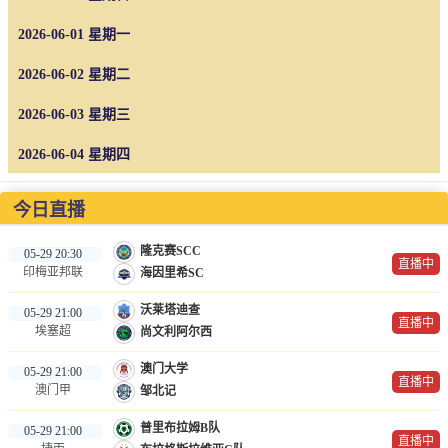
NBA
2026-06-01 星期一
CBA
2026-06-02 星期二
录像
2026-06-03 星期三
足球录像
2026-06-04 星期四
篮球录像
今日直播
新闻
隆克赛SCC
05-29 20:30
足球新闻
直播中
印梅亚邦联
海因里希SC
篮球新闻
沃莱塔迪查
05-29 21:00
直播中
埃塞超
尚文利阿尔西
体育词条
澳门大学
05-29 21:00
直播中
澳门甲
邹北记
普里布拉姆B队
05-29 21:00
直播中