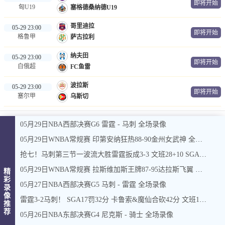
即将开始
匈U19
塞格德桑纳德U19
哥里迪拉
05-29 23:00
即将开始
格鲁甲
萨古拉利
纳夫田
05-29 23:00
即将开始
白俄超
FC鱼雷
波拉斯
05-29 23:00
即将开始
塞尔甲
乌斯切
05月29日NBA西部决赛G6 雷霆 - 马刺 全场录像
05月29日WNBA常规赛 印第安纳狂热88-90金州女武神 全场集锦
抢七！马刺第三节一波流大胜雷霆扳成3-3 文班28+10 SGA18中6
05月29日WNBA常规赛 拉斯维加斯王牌87-95达拉斯飞翼 全场集锦
精
彩
05月27日NBA西部决赛G5 马刺 - 雷霆 全场录像
录
像
雷霆3-2马刺！ SGA17罚32分 卡鲁索&魔仙合砍42分 文班15中4
推
荐
05月26日NBA东部决赛G4 尼克斯 - 骑士 全场录像