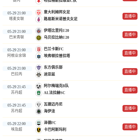
捷丙
布拉格斯拉维亚C队
意大利姆邦女足
05-29 21:00
直播中
喀麦女联
路易斯米诺普夫女足
伊塔比里托U20
05-29 21:00
直播中
巴米青联
乌贝拉比纳U20
巴兰卡斯FC
05-29 21:00
直播中
阿根业余锦
埃弗顿拉普拉塔
东方俱乐部
05-29 21:00
直播中
巴拉丙
迪亚兹
阿尔梅瑞克B队
05-29 21:45
直播中
苏丹超
AL法拉赫SC
瓦德迈丹尼
05-29 21:45
直播中
苏丹超
海伊洼
泽德FC
05-29 22:00
直播中
埃及超
卡巴阿斯玛利