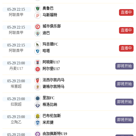
奥鲁巴
05-29 22:15
直播中
阿联酋甲
马斯福特
城市俱乐部
05-29 22:15
直播中
阿联酋甲
迪巴
玛吉德FC
05-29 22:15
直播中
阿联酋甲
哈塔
阿晓斯U17
05-29 23:00
即将开始
丹麦U17
阿尔堡U17
法西尔凯内马
05-29 23:00
即将开始
埃塞超
谢格尔凯特马
里加FC
05-29 23:00
即将开始
拉脱超
格洛比纳
巴布伦加斯
05-29 23:00
即将开始
立陶乙
米尼捷
由加佩斯特U19
05-29 23:00