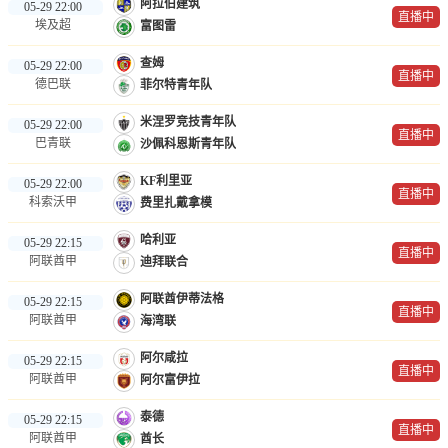
阿拉伯建筑
05-29 22:00
直播中
埃及超
富图雷
查姆
05-29 22:00
直播中
德巴联
菲尔特青年队
米涅罗竞技青年队
05-29 22:00
直播中
巴青联
沙佩科恩斯青年队
KF利里亚
05-29 22:00
直播中
科索沃甲
费里扎戴拿模
哈利亚
05-29 22:15
直播中
阿联酋甲
迪拜联合
阿联酋伊蒂法格
05-29 22:15
直播中
阿联酋甲
海湾联
阿尔咸拉
05-29 22:15
直播中
阿联酋甲
阿尔富伊拉
泰德
05-29 22:15
直播中
阿联酋甲
酋长