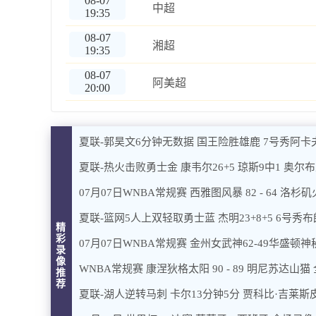
08-07
中超
19:35
08-07
湘超
19:35
08-07
阿美超
20:00
夏联-郭昊文6分钟无数据 国王险胜雄鹿 7号秀阿卡
夏联-热火击败勇士金 康韦尔26+5 琼斯9中1 奥尔布
07月07日WNBA常规赛 西雅图风暴 82 - 64 洛杉
夏联-篮网5人上双轻取勇士蓝 杰明23+8+5 6号秀布朗
精
彩
07月07日WNBA常规赛 金州女武神62-49华盛顿
录
像
WNBA常规赛 康涅狄格太阳 90 - 89 明尼苏达山猫
推
荐
夏联-湖人逆转马刺 卡尔13分钟5分 贾科比·吉莱斯皮