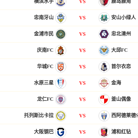
横滨水手
鹿岛鹿角
VS
忠南牙山
安山小绿人
VS
金浦市民
忠北清州
VS
庆南FC
大邱FC
VS
华城FC
首尔衣恋
VS
水原三星
金海
VS
龙仁FC
釜山偶像
VS
托列斯比卡拉
西阿德莱德S
VS
大阪钢巴
浦和红钻
VS