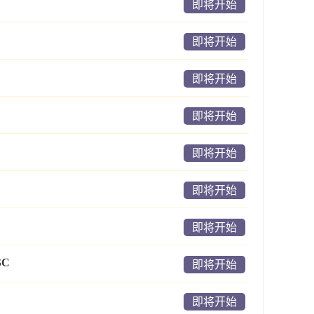
即将开始
即将开始
即将开始
即将开始
即将开始
即将开始
即将开始
C
即将开始
即将开始