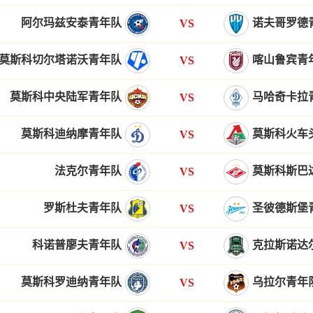
阿尔玛兹安泰青年队
诺夫哥罗德
VS
莫斯科切尔塔诺沃青年队
喀山鲁宾青
VS
莫斯科中央陆军青年队
马哈奇卡拉
VS
莫斯科迪纳摩青年队
莫斯科火车
VS
法克尔青年队
莫斯科斯巴
VS
罗斯杜夫青年队
圣彼德斯堡
VS
科诺普廖夫青年队
克拉斯诺达
VS
莫斯科罗迪纳青年队
乌拉尔青年
VS