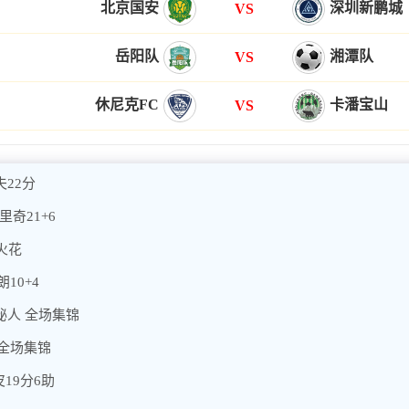
北京国安
深圳新鹏城
VS
岳阳队
湘潭队
VS
休尼克FC
卡潘宝山
VS
夫22分
里奇21+6
矶火花
10+4
神秘人 全场集锦
 全场集锦
19分6助