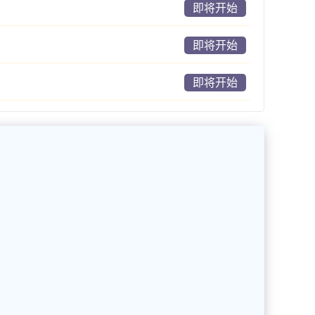
即将开始
即将开始
即将开始