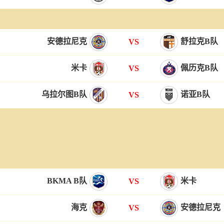
安德拉尼克
舒拉克B队
VS
米卡
佩历克B队
VS
乌拉尔图B队
诺亚B队
VS
BKMA B队
米卡
VS
海克
安德拉尼克
VS