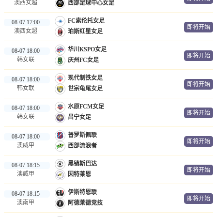
澳西女超
西部足球中心女足
FC索伦托女足
08-07 17:00
即将开始
澳西女超
珀斯红星女足
华川KSPO女足
08-07 18:00
即将开始
韩女联
庆州FC女足
现代制铁女足
08-07 18:00
即将开始
韩女联
世宗龟尾女足
水原FCM女足
08-07 18:00
即将开始
韩女联
昌宁女足
普罗斯佩联
08-07 18:00
即将开始
澳威甲
西部流浪者
黑镇斯巴达
08-07 18:15
即将开始
澳威甲
因特莱恩
伊斯特恩联
08-07 18:15
即将开始
澳南甲
阿德莱德竞技