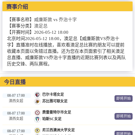
NBA
赛事介绍
CBA
【赛事名称】
威廉斯敦
vs
乔治十字
【赛事分类】
澳足总
录像
【开赛时间】
2026-05-12 18:00
北京时间2026-05-12 18:00，澳足总【威廉斯敦VS乔治十
足球录像
字】直播准时在线播放，喜欢看澳足总比赛的朋友可以提前
收藏本页面以免错过直播。还为您在本页面索引了相关澳足
篮球录像
总直播、威廉斯敦VS乔治十字直播的近期比赛列表以及两队
历史交锋、两队赛程。
新闻
足球新闻
今日直播
篮球新闻
巴尔卡塔女足
08-07 17:00
即将开始
澳西女超
苏比雅可联女足
体育词条
费雷曼特尔市女足
08-07 17:00
即将开始
澳西女超
珀斯SC女足
尼兰西澳洲大学女足
08-07 17:00
即将开始