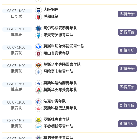
大阪钢巴
08-07 18:30
即将开始
日职联
浦和红钻
阿尔玛兹安泰青年队
08-07 19:00
即将开始
俄青联
诺夫哥罗德青年队
莫斯科切尔塔诺沃青年队
08-07 19:00
即将开始
俄青联
喀山鲁宾青年队
莫斯科中央陆军青年队
08-07 19:00
即将开始
俄青联
马哈奇卡拉青年队
莫斯科迪纳摩青年队
08-07 19:00
即将开始
俄青联
莫斯科火车头青年队
法克尔青年队
08-07 19:00
即将开始
俄青联
莫斯科斯巴达青年队
罗斯杜夫青年队
08-07 19:00
即将开始
俄青联
圣彼德斯堡青年队
科诺普廖夫青年队
08-07 19:00