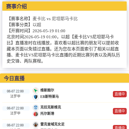
NBA
赛事介绍
CBA
【赛事名称】
麦卡比
vs
尼坦耶马卡比
【赛事分类】
以超
录像
【开赛时间】
2026-05-19 01:00
北京时间2026-05-19 01:00，以超【麦卡比VS尼坦耶马卡
足球录像
比】直播准时在线播放，喜欢看以超比赛的朋友可以提前收
藏本页面以免错过直播。还为您在本页面索引了相关以超直
篮球录像
播、麦卡比VS尼坦耶马卡比直播的近期比赛列表以及两队历
史交锋、两队赛程。
新闻
足球新闻
今日直播
篮球新闻
维斯图尔
08-07 22:00
直播中
法罗甲
EB斯特莱马
体育词条
克拉克斯维克
08-07 22:00
直播中
法罗甲
托尔斯港
雷克查域克女足
08-07 22:00
直播中