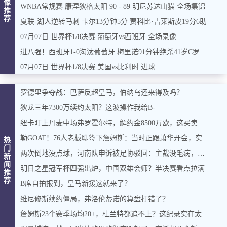
像
WNBA常规赛 康涅狄格太阳 90 - 89 明尼苏达山猫 全场集锦
推
荐
夏联-湖人逆转马刺 卡尔13分钟5分 贾科比·吉莱斯皮19分6助
07月07日 世界杯1/8决赛 葡萄牙vs西班牙 全场录像
进八强！西班牙1-0淘汰葡萄牙 梅里诺91分钟绝杀41岁C罗最后一舞
07月07日 世界杯1/8决赛 美国vs比利时 进球
罗德里争夺战：巴萨反超皇马，伯纳乌还来得及吗？
狄龙三年7300万续约太阳？这波操作我给B-
纽卡盯上丹麦中场弗罗霍尔特，解约金8500万欧，这买卖能成吗？
勒GOAT！76人老板聊签下詹姆斯：当时正跟萧华开会，实在憋不住，直接打断走人
热
门
两次倒地没点球，河南队申诉被足协驳回：主裁没毛病，英博没占便宜
新
闻
明日之星冠军杯四强出炉，中国双雄会师？半决赛看点拉满
推
荐
B席自拍报到，皇马新援这就来了？
维尼修斯续约僵局，弗洛伦蒂诺的算盘打错了？
詹姆斯23个赛季场均20+，杜兰特都追不上？这纪录实在太硬了