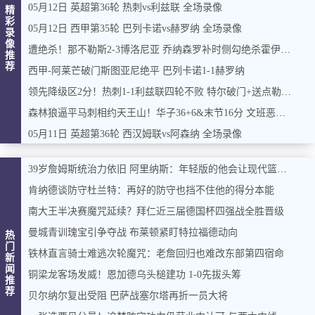
05月12日 英超第36轮 热刺vs利兹联 全场录像
精
彩
05月12日 西甲第35轮 巴列卡诺vs赫罗纳 全场录像
录
像
遭绝杀！那不勒斯2-3博洛尼亚 乔纳森罗补时侧勾绝杀霍伊伦送助攻
推
荐
西甲-阿莱芒破门斯图亚尼绝平 巴列卡诺1-1赫罗纳
领先降级区2分！热刺1-1利兹联四轮不败 特尔破门+送点勒温点射
森林狼逼平马刺相约天王山！华子36+6&末节16分 文班恶犯驱逐
05月11日 英超第36轮 西汉姆联vs阿森纳 全场录像
39岁詹姆斯统治力依旧 阿里纳斯：年轻版的他会让现代篮球束手无策
肯纳德谈防守杜兰特：再好的防守也挡不住他的得分本能
南大王半决赛魔咒延续？拜仁近三届德国杯四强战全胜晋级
曼城青训瑰宝引争夺战 布莱顿紧盯特拉福德动向
热
门
铁林直言骑士难逃次轮魔咒：老詹回归也难改东部第四宿命
新
闻
铜梁龙客场发威！恩加德乌头槌建功 1-0先拔头筹
推
荐
贝尔纳尔复出受阻 巴萨战塞尔塔再折一员大将