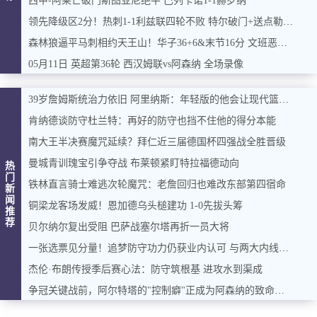
西甲-阿莱芒破门斯图亚尼绝平 巴列卡诺1-1赫罗纳
领先降级区2分！热刺1-1利兹联四轮不败 特尔破门+送点勒温点射
森林狼逼平马刺相约天王山！华子36+6&末节16分 文班恶犯驱逐
05月11日 英超第36轮 西汉姆联vs阿森纳 全场录像
39岁詹姆斯统治力依旧 阿里纳斯：年轻版的他会让现代篮球束手无策
肯纳德谈防守杜兰特：再好的防守也挡不住他的得分本能
南大王半决赛魔咒延续？拜仁近三届德国杯四强战全胜晋级
曼城青训瑰宝引争夺战 布莱顿紧盯特拉福德动向
热
门
铁林直言骑士难逃次轮魔咒：老詹回归也难改东部第四宿命
新
闻
铜梁龙客场发威！恩加德乌头槌建功 1-0先拔头筹
推
荐
贝尔纳尔复出受阻 巴萨战塞尔塔再折一员大将
一张选票见分量！追梦防守功力仍获业内认可 与两大内线并列第11
杰伦·布朗传授季后赛心法：防守筑根基 进攻水到渠成
争冠关键战前，阿尔特塔的"控制癖"正成为阿森纳的致命伤？