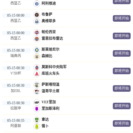
即将开始
西篮乙
阿利根迪
布鲁萨
05-15 00:00
即将开始
西篮乙
奥维耶多
帕伦西亚
05-15 00:00
即将开始
西篮乙
富恩拉布雷达
斯莱坡尼尔
05-15 00:30
即将开始
瑞典丙
森姆比
莫斯科中央陆军
05-15 00:30
即将开始
VTB杯
库班火车头
萨斯喀彻温
05-15 00:30
即将开始
加EBL
温哥华土匪
VEF里加
05-15 00:30
即将开始
拉脱甲
里加斯泽利
拿达
05-15 00:35
即将开始
阿曼联
锡卜