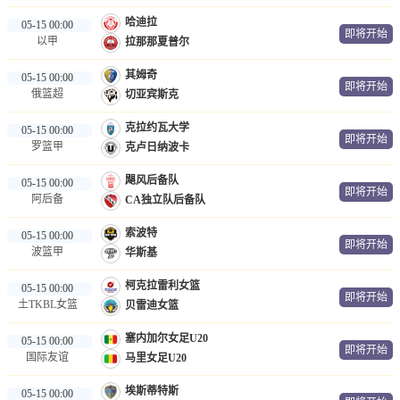
哈迪拉
05-15 00:00
即将开始
以甲
拉那那夏普尔
其姆奇
05-15 00:00
即将开始
俄篮超
切亚宾斯克
克拉约瓦大学
05-15 00:00
即将开始
罗篮甲
克卢日纳波卡
飓风后备队
05-15 00:00
即将开始
阿后备
CA独立队后备队
索波特
05-15 00:00
即将开始
波篮甲
华斯基
柯克拉雷利女篮
05-15 00:00
即将开始
土TKBL女篮
贝雷迪女篮
塞内加尔女足U20
05-15 00:00
即将开始
国际友谊
马里女足U20
埃斯蒂特斯
05-15 00:00