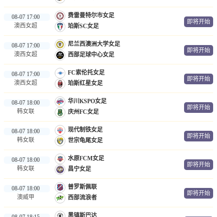
费雷曼特尔市女足
08-07 17:00
即将开始
澳西女超
珀斯SC女足
尼兰西澳洲大学女足
08-07 17:00
即将开始
澳西女超
西部足球中心女足
FC索伦托女足
08-07 17:00
即将开始
澳西女超
珀斯红星女足
华川KSPO女足
08-07 18:00
即将开始
韩女联
庆州FC女足
现代制铁女足
08-07 18:00
即将开始
韩女联
世宗龟尾女足
水原FCM女足
08-07 18:00
即将开始
韩女联
昌宁女足
普罗斯佩联
08-07 18:00
即将开始
澳威甲
西部流浪者
黑镇斯巴达
08-07 18:15