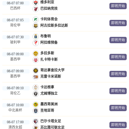
维多利亚
08-07 07:00
即将开始
巴西杯
巴拉纳竞技
卡利体育会
08-07 07:05
即将开始
哥伦甲
阿古拉斯多拉达斯
布鲁明
08-07 07:30
即将开始
玻利甲
阿拉维预备
多拉多斯
08-07 09:00
即将开始
墨西甲
扎卡特卡斯
哥达拿查拉大学
08-07 09:00
即将开始
墨西甲
克雷卡米诺斯
卡达根拿
08-07 09:10
即将开始
哥伦乙
尤姆博独立
墨西哥美洲
08-07 10:00
即将开始
中北美杯
圣地亚哥
巴尔卡塔女足
08-07 17:00
即将开始
澳西女超
苏比雅可联女足