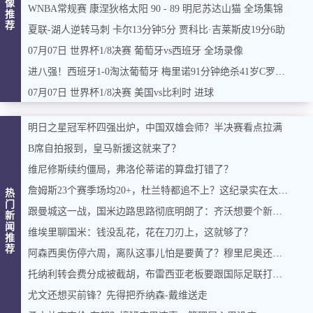
像
WNBA常规赛 康涅狄格太阳 90 - 89 明尼苏达山猫 全场集锦
推
荐
夏联-湖人逆转马刺 卡尔13分钟5分 贾科比·吉莱斯皮19分6助
07月07日 世界杯1/8决赛 葡萄牙vs西班牙 全场录像
进八强！西班牙1-0淘汰葡萄牙 梅里诺91分钟绝杀41岁C罗最后一舞
07月07日 世界杯1/8决赛 美国vs比利时 进球
明日之星冠军杯四强出炉，中国双雄会师？半决赛看点拉满
B席自拍报到，皇马新援这就来了？
维尼修斯续约僵局，弗洛伦蒂诺的算盘打错了？
詹姆斯23个赛季场均20+，杜兰特都追不上？这纪录实在太硬了
热
门
跟曼城这一战，国米边路思路彻底明朗了：齐沃想要个新飞翼，比罗梅罗更急
新
闻
维埃里聊国米：钱没乱花，花在刀刃上，这就够了？
推
荐
阿森西奥伤停六周，离队这事儿怕是要黄了？穆里尼奥还惦记着巴斯托尼
托纳利转会费分成被截胡，布雷西亚老板要跟国际足联打官司
尤文还想买前锋？先得把乔纳森-戴维送走