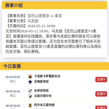
NBA
赛事介绍
CBA
【赛事名称】
亚历山德里亚
vs
柔亚
【赛事分类】
乌克超
录像
【开赛时间】
2026-05-12 18:00
北京时间2026-05-12 18:00，乌克超【亚历山德里亚VS柔
足球录像
亚】直播准时在线播放，喜欢看乌克超比赛的朋友可以提前
收藏本页面以免错过直播。还为您在本页面索引了相关乌克
篮球录像
超直播、亚历山德里亚VS柔亚直播的近期比赛列表以及两队
历史交锋、两队赛程。
新闻
足球新闻
今日直播
篮球新闻
卡洛斯卡萨雷斯农业
08-09 04:00
直播中
阿乙
圭梅斯竞技
体育词条
全男孩竞技
08-09 04:00
直播中
阿乙
北索尔塔中央
阿尔米兰提布朗
08-09 04:00
直播中