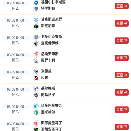
祖祖尔甘拿斯亚
08-09 04:00
直播中
阿乙
特里斯顿
甘拿斯亚迪罗
08-09 04:00
直播中
阿乙
新芝加哥
戈多伊克鲁斯
08-09 04:00
直播中
阿乙
查克佛伊维
洛斯安第斯
08-09 04:00
直播中
阿乙
费罗卡利
米德兰
08-09 04:00
直播中
阿乙
迈普
基尔梅斯
08-09 04:00
直播中
阿乙
阿马格罗
科多巴竞赛会
08-09 04:00
直播中
阿乙
圣米格尔
图库曼圣马丁
08-09 04:00
直播中
阿乙
圣胡安圣马丁