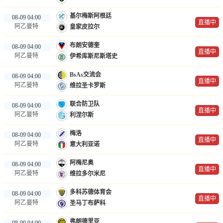
基尔梅斯阿根廷
08-09 04:00
直播中
阿乙曼特
皇家皮拉尔
布朗安德奎
08-09 04:00
直播中
阿乙曼特
伊希库斯尼斯塔史
BsAs交流会
08-09 04:00
直播中
阿乙曼特
维拉圣卡罗斯
联合防卫队
08-09 04:00
直播中
阿乙曼特
利涅尔斯
梅洛
08-09 04:00
直播中
阿乙曼特
意大利亚诺
阿梅尼奥
08-09 04:00
直播中
阿乙曼特
维拉多尔米尼
多科苏德体育会
08-09 04:00
直播中
阿乙曼特
圣马丁布萨科
弗朗德里亚
08-09 04:00