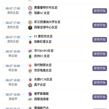
费雷曼特尔市女足
08-07 17:00
即将开始
澳西女超
珀斯SC女足
尼兰西澳洲大学女足
08-07 17:00
即将开始
澳西女超
西部足球中心女足
FC索伦托女足
08-07 17:00
即将开始
澳西女超
珀斯红星女足
华川KSPO女足
08-07 18:00
即将开始
韩女联
庆州FC女足
现代制铁女足
08-07 18:00
即将开始
韩女联
世宗龟尾女足
水原FCM女足
08-07 18:00
即将开始
韩女联
昌宁女足
普罗斯佩联
08-07 18:00
即将开始
澳威甲
西部流浪者
黑镇斯巴达
08-07 18:15