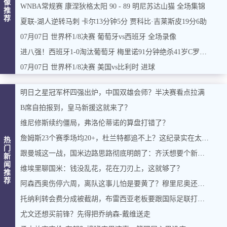
像
WNBA常规赛 康涅狄格太阳 90 - 89 明尼苏达山猫 全场集锦
推
荐
夏联-湖人逆转马刺 卡尔13分钟5分 贾科比·吉莱斯皮19分6助
07月07日 世界杯1/8决赛 葡萄牙vs西班牙 全场录像
进八强！西班牙1-0淘汰葡萄牙 梅里诺91分钟绝杀41岁C罗最后一舞
07月07日 世界杯1/8决赛 美国vs比利时 进球
明日之星冠军杯四强出炉，中国双雄会师？半决赛看点拉满
B席自拍报到，皇马新援这就来了？
维尼修斯续约僵局，弗洛伦蒂诺的算盘打错了？
詹姆斯23个赛季场均20+，杜兰特都追不上？这纪录实在太硬了
热
门
跟曼城这一战，国米边路思路彻底明朗了：齐沃想要个新飞翼，比罗梅罗更急
新
闻
维埃里聊国米：钱没乱花，花在刀刃上，这就够了？
推
荐
阿森西奥伤停六周，离队这事儿怕是要黄了？穆里尼奥还惦记着巴斯托尼
托纳利转会费分成被截胡，布雷西亚老板要跟国际足联打官司
尤文还想买前锋？先得把乔纳森-戴维送走