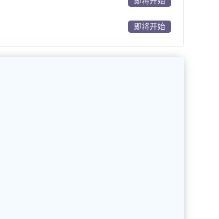
即将开始
即将开始