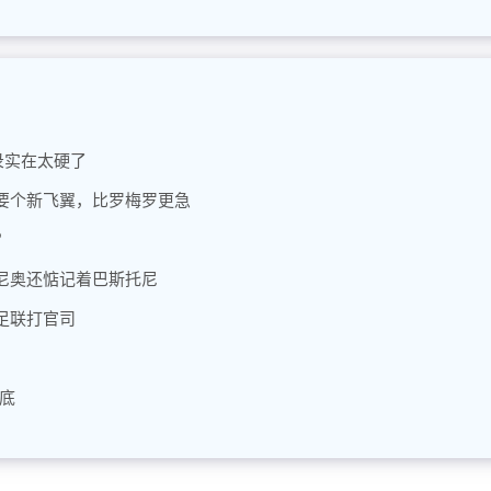
录实在太硬了
要个新飞翼，比罗梅罗更急
？
尼奥还惦记着巴斯托尼
足联打官司
底