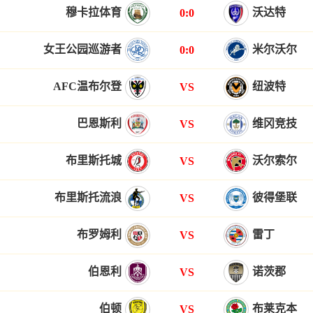
穆卡拉体育
沃达特
0:0
女王公园巡游者
米尔沃尔
0:0
AFC温布尔登
纽波特
VS
巴恩斯利
维冈竞技
VS
布里斯托城
沃尔索尔
VS
布里斯托流浪
彼得堡联
VS
布罗姆利
雷丁
VS
伯恩利
诺茨郡
VS
伯顿
布莱克本
VS