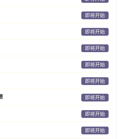
即将开始
即将开始
即将开始
即将开始
即将开始
德
即将开始
即将开始
即将开始