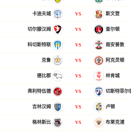
卡迪夫城
斯文登
VS
切尔滕汉姆
查尔顿
VS
科切斯特联
南安普敦
VS
克鲁
阿克灵顿
VS
德比郡
林肯城
VS
弗利特伍德
切斯特菲尔
VS
吉林汉姆
卢顿
VS
格林斯比
布莱克浦
VS