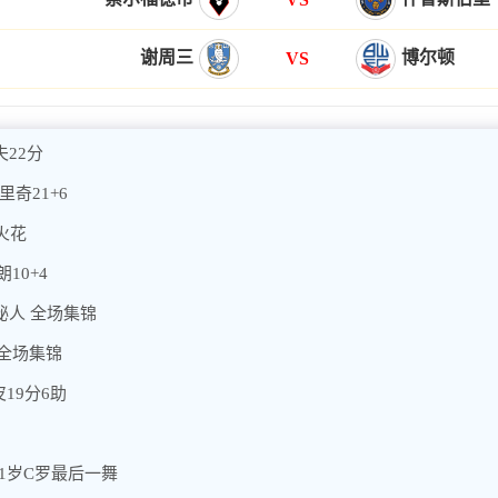
谢周三
博尔顿
VS
夫22分
里奇21+6
矶火花
10+4
神秘人 全场集锦
 全场集锦
19分6助
41岁C罗最后一舞