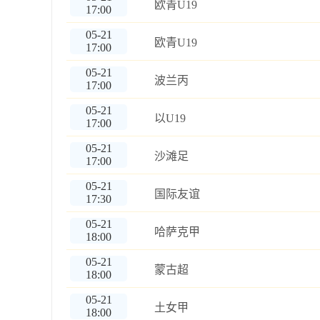
欧青U19
17:00
05-21
欧青U19
17:00
05-21
波兰丙
17:00
05-21
以U19
17:00
05-21
沙滩足
17:00
05-21
国际友谊
17:30
05-21
哈萨克甲
18:00
05-21
蒙古超
18:00
05-21
土女甲
18:00