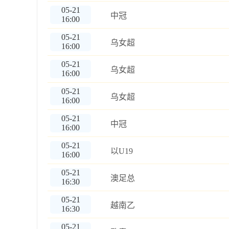
05-21
中冠
16:00
05-21
乌女超
16:00
05-21
乌女超
16:00
05-21
乌女超
16:00
05-21
中冠
16:00
05-21
以U19
16:00
05-21
澳足总
16:30
05-21
越南乙
16:30
05-21