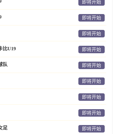
9
即将开始
9
即将开始
即将开始
比U19
即将开始
球队
即将开始
即将开始
即将开始
即将开始
女足
即将开始