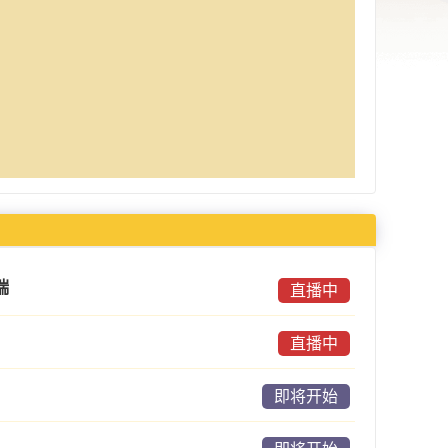
瑞
直播中
直播中
即将开始