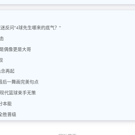
迷反问"4球先生哪来的底气？"
击
仅是偶像更是大哥
现
悬念再起
最后一舞画完美句点
让现代篮球束手无策
分本能
全胜晋级