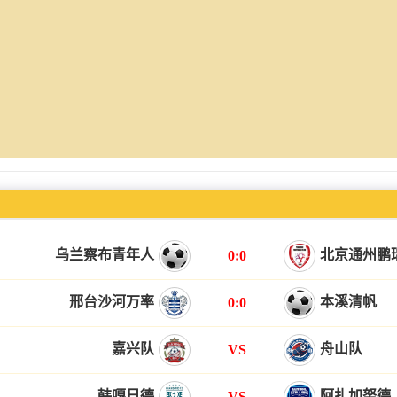
乌兰察布青年人
北京通州鹏
0:0
邢台沙河万率
本溪清帆
0:0
嘉兴队
舟山队
VS
韩嘎日德
阿扎加努德
VS