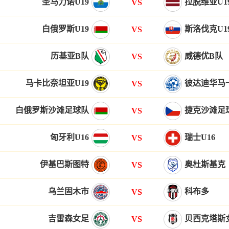
圣马力诺U19
拉脱维亚U1
VS
白俄罗斯U19
斯洛伐克U1
VS
历基亚B队
威德优B队
VS
马卡比奈坦亚U19
彼达迪华马卡
VS
白俄罗斯沙滩足球队
捷克沙滩足
VS
匈牙利U16
瑞士U16
VS
伊基巴斯图特
奥杜斯基克
VS
乌兰固木市
科布多
VS
吉雷森女足
贝西克塔斯
VS