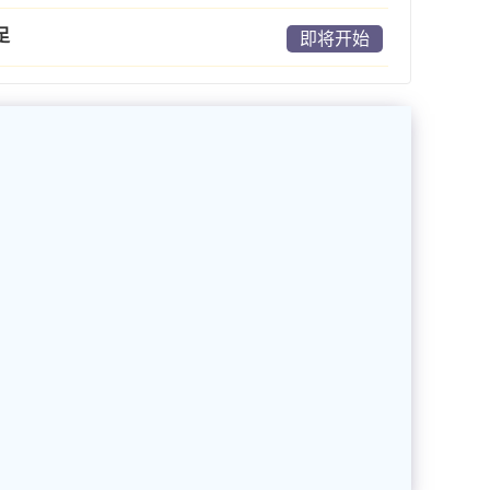
足
即将开始