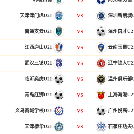
天津津门虎U21
深圳新鹏城U
VS
南通支云U21
温州茵才U2
VS
江西庐山U21
云南玉昆U2
VS
武汉三镇U21
辽宁铁人U2
VS
临沂奕虎U21
温州俱乐部U
VS
青岛红狮U21
上海海港U2
VS
义乌商城学校U21
广州悦高U2
VS
天津棣华U21
石家庄功夫U
VS