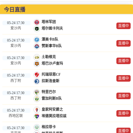
NBA
今日直播
CBA
塔林军团
05-24 17:30
直播中
爱沙丙
塔尔图卡列夫
录像
潭美卡B队
05-24 17:30
足球录像
直播中
爱沙丙
赞斯拿华B队
篮球录像
土勒维克
05-24 17:30
直播中
爱沙丙
塔巴沙卢查玛
新闻
托瑞琼恩CF
05-24 17:30
足球新闻
直播中
西丁附
拉斯洛查斯
篮球新闻
特里巴尔
05-24 17:30
直播中
西丁附
雷加利斯B队
体育词条
皇家阿安爵之
05-24 17:30
直播中
西地区联
埃德莫拉塔拉兹
格拉菲卡
05-24 17:30
直播中