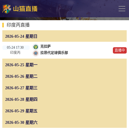
导
航
网站首页
印度丙直播
2026-05-24 星期日
足球直播
克拉萨
05-24 17:30
英超
直播中
印度丙
拉昂代足球俱乐部
德甲
2026-05-25 星期一
法甲
2026-05-26 星期二
西甲
2026-05-27 星期三
意甲
2026-05-28 星期四
欧冠杯
中超
2026-05-29 星期五
2026-05-30 星期六
篮球直播