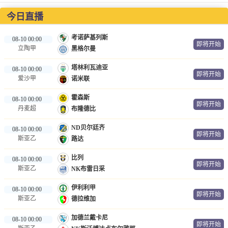
NBA
今日直播
CBA
考诺萨基列斯
08-10 00:00
即将开始
立陶甲
黑格尔曼
录像
塔林利瓦迪亚
08-10 00:00
足球录像
即将开始
爱沙甲
诺米联
篮球录像
霍森斯
08-10 00:00
即将开始
丹麦超
布隆德比
新闻
ND贝尔廷齐
08-10 00:00
足球新闻
即将开始
斯亚乙
路达
篮球新闻
比列
08-10 00:00
即将开始
斯亚乙
NK布雷日采
体育词条
伊利利甲
08-10 00:00
即将开始
斯亚乙
德拉维加
加德兰戴卡尼
08-10 00:00
即将开始