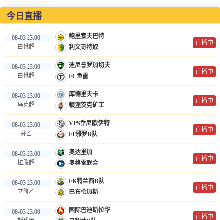
NBA
今日直播
CBA
鲍里索夫巴特
08-03 23:00
直播中
白俄超
利文哥特奴
录像
迪尼普罗加切夫
08-03 23:00
足球录像
直播中
白俄超
FC鱼雷
篮球录像
库德里夫卡
08-03 23:00
直播中
乌克超
顿涅茨克矿工
新闻
VPS乔尼欧伊特
08-03 23:00
足球新闻
直播中
芬乙
FF雅罗B队
篮球新闻
奥达里加
08-03 23:00
直播中
拉脱超
奥格雷联合
体育词条
FK特兰西B队
08-03 23:00
直播中
立陶乙
巴布伦加斯
国际巴迪斯拉华
08-03 23:00
直播中