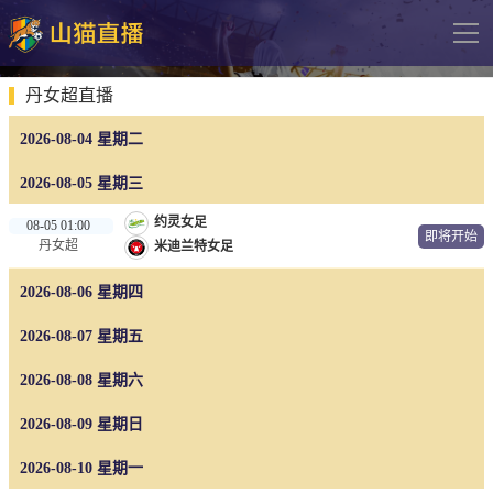
导
航
网站首页
丹女超直播
2026-08-04 星期二
足球直播
英超
2026-08-05 星期三
德甲
约灵女足
08-05 01:00
即将开始
丹女超
米迪兰特女足
法甲
2026-08-06 星期四
西甲
2026-08-07 星期五
意甲
2026-08-08 星期六
欧冠杯
中超
2026-08-09 星期日
2026-08-10 星期一
篮球直播