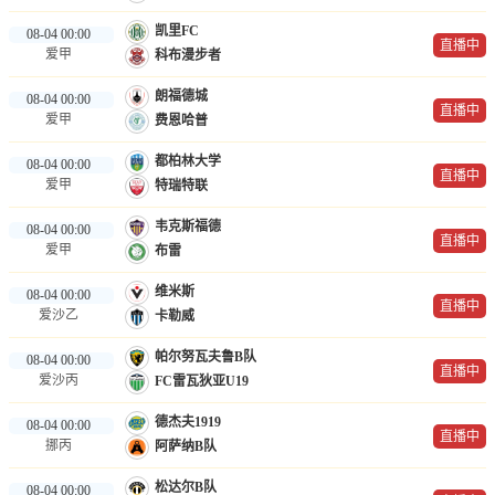
凯里FC
08-04 00:00
直播中
爱甲
科布漫步者
朗福德城
08-04 00:00
直播中
爱甲
费恩哈普
都柏林大学
08-04 00:00
直播中
爱甲
特瑞特联
韦克斯福德
08-04 00:00
直播中
爱甲
布雷
维米斯
08-04 00:00
直播中
爱沙乙
卡勒威
帕尔努瓦夫鲁B队
08-04 00:00
直播中
爱沙丙
FC雷瓦狄亚U19
德杰夫1919
08-04 00:00
直播中
挪丙
阿萨纳B队
松达尔B队
08-04 00:00