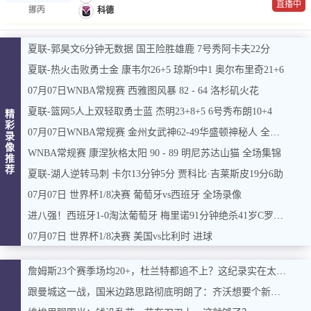
直播中
挪丙
科德
夏联-郭昊文6分钟无数据 国王险胜雄鹿 7号秀阿卡夫22分
夏联-热火击败勇士金 康韦尔26+5 琼斯9中1 奥尔布里奇21+6
07月07日WNBA常规赛 西雅图风暴 82 - 64 洛杉矶火花
夏联-篮网5人上双轻取勇士蓝 杰明23+8+5 6号秀布朗10+4
精
彩
07月07日WNBA常规赛 金州女武神62-49华盛顿神秘人 全场集锦
录
像
WNBA常规赛 康涅狄格太阳 90 - 89 明尼苏达山猫 全场集锦
推
荐
夏联-湖人逆转马刺 卡尔13分钟5分 贾科比·吉莱斯皮19分6助
07月07日 世界杯1/8决赛 葡萄牙vs西班牙 全场录像
进八强！西班牙1-0淘汰葡萄牙 梅里诺91分钟绝杀41岁C罗最后一舞
07月07日 世界杯1/8决赛 美国vs比利时 进球
詹姆斯23个赛季场均20+，杜兰特都追不上？这纪录实在太硬了
跟曼城这一战，国米边路思路彻底明朗了：齐沃想要个新飞翼，比罗梅罗更急