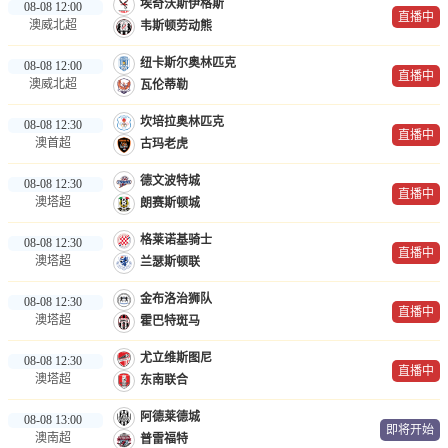
埃奇沃斯伊格斯
08-08 12:00
直播中
澳威北超
韦斯顿劳动熊
纽卡斯尔奥林匹克
08-08 12:00
直播中
澳威北超
瓦伦蒂勒
坎培拉奥林匹克
08-08 12:30
直播中
澳首超
古玛老虎
德文波特城
08-08 12:30
直播中
澳塔超
朗赛斯顿城
格莱诺基骑士
08-08 12:30
直播中
澳塔超
兰瑟斯顿联
金布洛治狮队
08-08 12:30
直播中
澳塔超
霍巴特斑马
尤立维斯图尼
08-08 12:30
直播中
澳塔超
东南联合
阿德莱德城
08-08 13:00
即将开始
澳南超
普雷福特