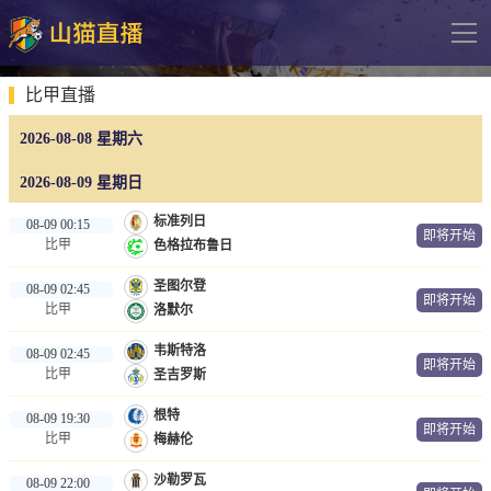
导
航
网站首页
比甲直播
2026-08-08 星期六
足球直播
英超
2026-08-09 星期日
德甲
标准列日
08-09 00:15
即将开始
比甲
色格拉布鲁日
法甲
圣图尔登
08-09 02:45
西甲
即将开始
比甲
洛默尔
意甲
韦斯特洛
08-09 02:45
即将开始
比甲
圣吉罗斯
欧冠杯
根特
08-09 19:30
中超
即将开始
比甲
梅赫伦
篮球直播
沙勒罗瓦
08-09 22:00