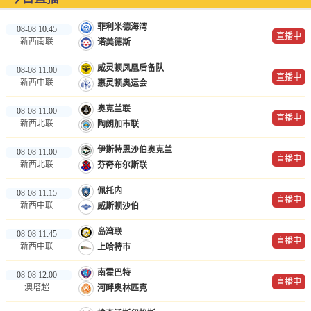
菲利米德海湾
08-08 10:45
直播中
新西南联
诺美德斯
威灵顿凤凰后备队
08-08 11:00
直播中
新西中联
惠灵顿奥运会
奥克兰联
08-08 11:00
直播中
新西北联
陶朗加市联
伊斯特恩沙伯奥克兰
08-08 11:00
直播中
新西北联
芬奇布尔斯联
佩托内
08-08 11:15
直播中
新西中联
威斯顿沙伯
岛湾联
08-08 11:45
直播中
新西中联
上哈特市
南霍巴特
08-08 12:00
直播中
澳塔超
河畔奥林匹克