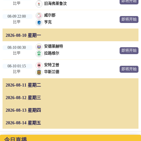
即将开始
比甲
旧海弗莱鲁汶
NBA
威尔郡
08-09 22:00
CBA
即将开始
比甲
亨克
录像
2026-08-10 星期一
足球录像
安德莱赫特
08-10 00:30
即将开始
比甲
拉路维尔
篮球录像
安特卫普
08-10 01:15
新闻
即将开始
比甲
华斯兰德
足球新闻
2026-08-11 星期二
篮球新闻
2026-08-12 星期三
体育词条
2026-08-13 星期四
2026-08-14 星期五
今日直播