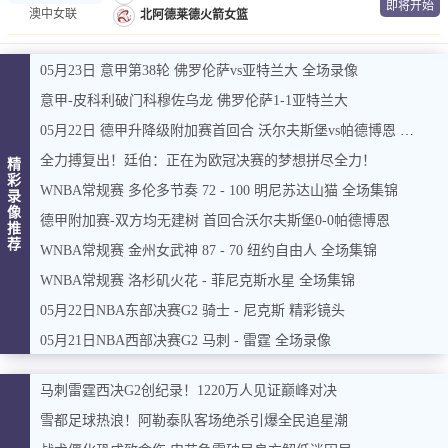
即将开始
澳中女联
北阿德莱德火箭女篮
05月23日 意甲第38轮 佛罗伦萨vs亚特兰大 全场录像
意甲-皮科利破门科穆佐乌龙 佛罗伦萨1-1亚特兰大
05月22日 德甲升降级附加赛首回合 沃尔夫斯堡vs帕德博恩 全场录像
全力搏复出！廷伯：正在为欧冠决赛的梦想拼尽全力！
精
彩
WNBA常规赛 多伦多节奏 72 - 100 明尼苏达山猫 全场集锦
录
像
德甲附加赛-双方均无建树 首回合沃尔夫斯堡0-0帕德博恩
推
荐
WNBA常规赛 金州女武神 87 - 70 纽约自由人 全场集锦
WNBA常规赛 洛杉矶火花 - 菲尼克斯水星 全场集锦
05月22日NBA东部决赛G2 骑士 - 尼克斯 精彩镜头
05月21日NBA西部决赛G2 马刺 - 雷霆 全场录像
马刺雷霆西决G2创纪录！1220万人见证巅峰对决
雪都足球热浪！阿勒泰队客场绝杀引爆全民追星潮