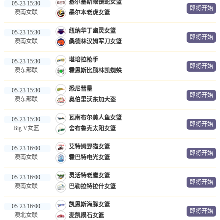
基尔塞斯眼镜蛇女篮
05-23 15:30
即将开始
澳南女联
墨尔本老虎女篮
纽纳华丁幽灵女篮
05-23 15:30
即将开始
澳南女联
桑德林汉姆军刀女篮
堪培拉枪手
05-23 15:30
即将开始
澳东部联
霍恩斯比顾林凯蜘蛛
悉尼彗星
05-23 15:30
即将开始
澳东部联
奥伯里沃东加大盗
瓦南布尔美人鱼女篮
05-23 15:30
即将开始
Big V女篮
舍布鲁克太阳女篮
艾特姆野猫女篮
05-23 16:00
即将开始
澳南女联
霍巴特电光女篮
灵活特老鹰女篮
05-23 16:00
即将开始
澳南女联
巴勒拉特拉什女篮
凯恩斯海豚女篮
05-23 16:00
即将开始
澳北女联
麦凯陨石女篮