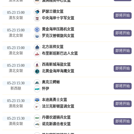
澳东女联
澳洲精英中心女篮
萨瑟兰德女篮
05-23 15:00
即将开始
澳东女联
中央海岸十字军女篮
黄金海岸压路机女篮
05-23 15:00
即将开始
澳北女联
罗克汉普顿旋风女篮
北方巫师女篮
05-23 15:00
即将开始
澳北女联
布里斯班斯巴达人女篮
西南新城海盜女篮
05-23 15:00
即将开始
澳北女联
北黄金海岸海鹰女篮
奥克兰鳄蜥
05-23 15:30
即将开始
新西联
怀伊
本迪高勇士女篮
05-23 15:30
即将开始
澳南女联
法兰克斯顿蓝调女篮
丹德农遊骑兵女篮
05-23 15:30
即将开始
澳南女联
诺克斯袭击者女篮