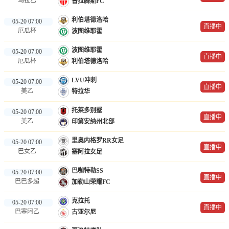
乌拉乙
普拉腾斯FC
利伯塔德洛哈
05-20 07:00
直播中
厄瓜杯
波图维耶霍
波图维耶霍
05-20 07:00
直播中
厄瓜杯
利伯塔德洛哈
LVU冲刺
05-20 07:00
直播中
美乙
特拉华
托莱多别墅
05-20 07:00
直播中
美乙
印第安纳州北部
里奥内格罗RR女足
05-20 07:00
直播中
巴女乙
塞阿拉女足
巴咖特勒SS
05-20 07:00
直播中
巴巴多超
加勒山荣耀FC
克拉托
05-20 07:00
直播中
巴塞阿乙
古亚尔尼