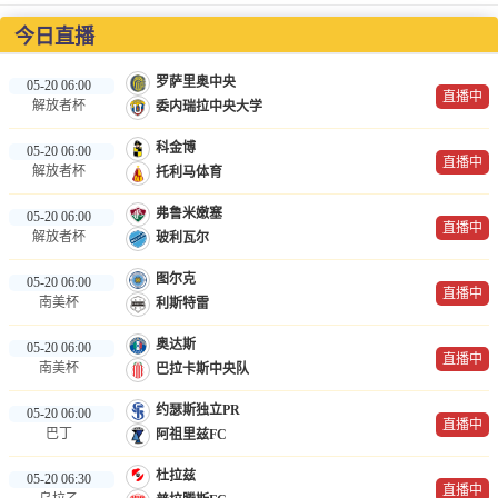
NBA
今日直播
CBA
罗萨里奥中央
05-20 06:00
直播中
解放者杯
委内瑞拉中央大学
录像
科金博
05-20 06:00
足球录像
直播中
解放者杯
托利马体育
篮球录像
弗鲁米嫩塞
05-20 06:00
直播中
解放者杯
玻利瓦尔
新闻
图尔克
05-20 06:00
足球新闻
直播中
南美杯
利斯特雷
篮球新闻
奥达斯
05-20 06:00
直播中
南美杯
巴拉卡斯中央队
体育词条
约瑟斯独立PR
05-20 06:00
直播中
巴丁
阿祖里兹FC
杜拉兹
05-20 06:30
直播中