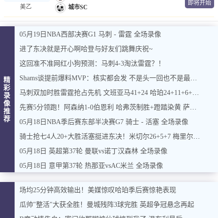
即将开始
美乙
城市SC
05月19日NBA西部决赛G1 马刺 - 雷霆 全场录像
进了东决就是开心啊哈登与好友们跳舞庆祝~
这回准不准网红小狗预测：马刺4-3淘汰雷霆？！
Shams谈提前爆料MVP：核实都会发 不是头一回也不是最后一次
精
彩
马刺双加时胜雷霆抢占先机 文班亚马41+24 哈珀24+11+6+7断
录
像
先赛5分领跑！阿森纳1-0伯恩利 哈弗茨制胜+蹬踏染黄 萨卡献助攻
推
荐
05月18日NBA季后赛东部半决赛G7 骑士 - 活塞 全场录像
骑士抢七4人20+大胜活塞挺进东决！米切尔26+5+7 梅里尔23分
05月18日 英超第37轮 曼联vs诺丁汉森林 全场录像
05月18日 意甲第37轮 热那亚vsAC米兰 全场录像
场均25分钟高效输出！美媒惊叹哈珀季后赛惊艳表现
瓜帅"整活"大获全胜！曼城残阵3球完胜 英超争冠悬念再起