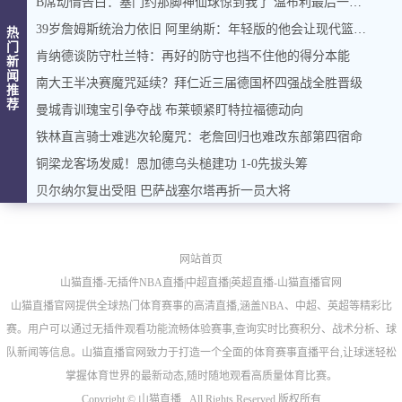
B席动情告白：塞门约那脚神仙球惊到我了 温布利最后一舞画完美句点
39岁詹姆斯统治力依旧 阿里纳斯：年轻版的他会让现代篮球束手无策
热
门
肯纳德谈防守杜兰特：再好的防守也挡不住他的得分本能
新
闻
南大王半决赛魔咒延续？拜仁近三届德国杯四强战全胜晋级
推
荐
曼城青训瑰宝引争夺战 布莱顿紧盯特拉福德动向
铁林直言骑士难逃次轮魔咒：老詹回归也难改东部第四宿命
铜梁龙客场发威！恩加德乌头槌建功 1-0先拔头筹
贝尔纳尔复出受阻 巴萨战塞尔塔再折一员大将
网站首页
山猫直播-无插件NBA直播|中超直播|英超直播-山猫直播官网
山猫直播官网提供全球热门体育赛事的高清直播,涵盖NBA、中超、英超等精彩比
赛。用户可以通过无插件观看功能流畅体验赛事,查询实时比赛积分、战术分析、球
队新闻等信息。山猫直播官网致力于打造一个全面的体育赛事直播平台,让球迷轻松
掌握体育世界的最新动态,随时随地观看高质量体育比赛。
Copyright ©
山猫直播 . All Rights Reserved 版权所有