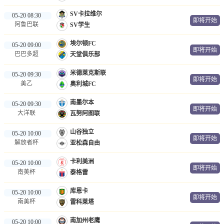
SV卡拉维尔
05-20 08:30
即将开始
阿鲁巴联
SV学生
埃尔顿FC
05-20 09:00
即将开始
巴巴多超
天堂俱乐部
米德莱克斯联
05-20 09:30
即将开始
美乙
奥利城FC
南墨尔本
05-20 09:30
即将开始
大洋联
瓦努阿图联
山谷独立
05-20 10:00
即将开始
解放者杯
亚松森自由
卡利美洲
05-20 10:00
即将开始
南美杯
泰格雷
库恩卡
05-20 10:00
即将开始
南美杯
雷科莱塔
南加州老鹰
05-20 10:00