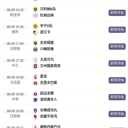
日利纳B队
08-09 16:30
即将开始
斯伐甲
杜纳达纳
辛宁B队
08-09 16:30
即将开始
捷丙
波兰卡
东京绿茵
08-09 17:00
即将开始
日职联
川崎前锋
大连可为
08-09 17:30
即将开始
中乙
兰州陇原竞技
柔亚
08-09 18:00
即将开始
乌克超
克里夫巴斯
延边龙鼎
08-09 18:00
即将开始
中甲
深圳青年人
长崎成功丸
08-09 18:00
即将开始
日职联
京都不死鸟
鹿特丹斯巴达
08-09 18:15