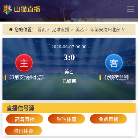
导
航
网站首页
您的位置：
首页
>
足球直播
>
美乙
>
印第安纳州北部 VS 代顿荷兰狮
足球直播
2026-06-07 06:00
英超
3:0
德甲
美乙
法甲
印第安纳州北部
代顿荷兰狮
已结束
西甲
意甲
欧冠杯
直播信号源
中超
高清直播
咪咕体育
免费直播
腾讯体育
篮球直播