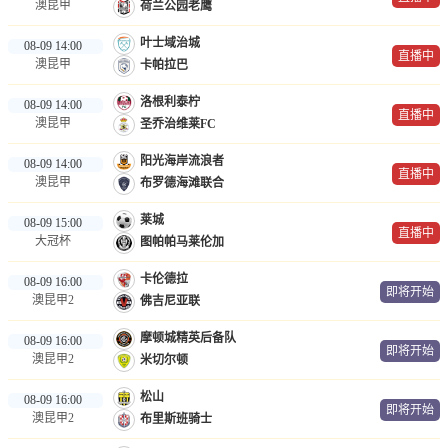
澳昆甲
荷兰公园老鹰
叶士域治城
08-09 14:00
直播中
澳昆甲
卡帕拉巴
洛根利泰柠
08-09 14:00
直播中
澳昆甲
圣乔治维莱FC
阳光海岸流浪者
08-09 14:00
直播中
澳昆甲
布罗德海滩联合
莱城
08-09 15:00
直播中
大冠杯
图帕帕马莱伦加
卡伦德拉
08-09 16:00
即将开始
澳昆甲2
佛吉尼亚联
摩顿城精英后备队
08-09 16:00
即将开始
澳昆甲2
米切尔顿
松山
08-09 16:00
即将开始
澳昆甲2
布里斯班骑士