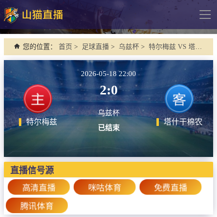
导
航
网站首页
您的位置：
首页
>
足球直播
>
乌兹杯
>
特尔梅兹 VS 塔什干棉农
足球直播
2026-05-18 22:00
英超
2:0
德甲
乌兹杯
法甲
特尔梅兹
塔什干棉农
已结束
西甲
意甲
欧冠杯
直播信号源
中超
高清直播
咪咕体育
免费直播
腾讯体育
篮球直播