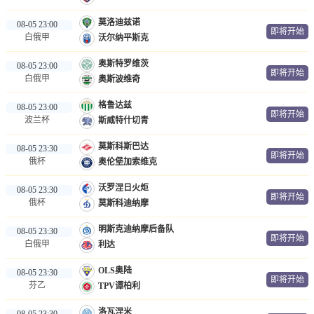
莫洛迪兹诺
08-05 23:00
即将开始
白俄甲
沃尔纳平斯克
奥斯特罗维茨
08-05 23:00
即将开始
白俄甲
奥斯波维奇
格鲁达兹
08-05 23:00
即将开始
波兰杯
斯威特什切青
莫斯科斯巴达
08-05 23:30
即将开始
俄杯
奥伦堡加索维克
沃罗涅日火炬
08-05 23:30
即将开始
俄杯
莫斯科迪纳摩
明斯克迪纳摩后备队
08-05 23:30
即将开始
白俄甲
利达
OLS奥陆
08-05 23:30
即将开始
芬乙
TPV谭柏利
洛瓦涅米
08-05 23:30