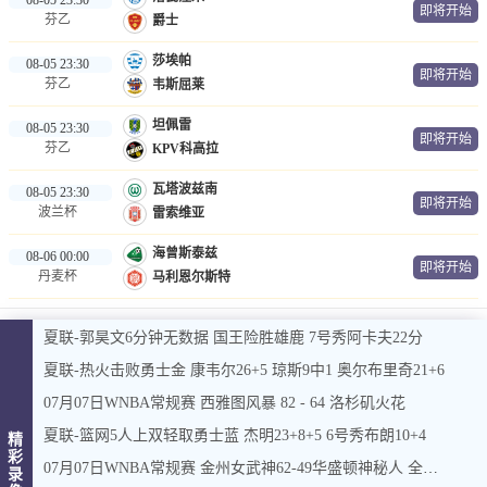
即将开始
芬乙
爵士
莎埃帕
08-05 23:30
即将开始
芬乙
韦斯屈莱
坦佩雷
08-05 23:30
即将开始
芬乙
KPV科高拉
瓦塔波兹南
08-05 23:30
即将开始
波兰杯
雷索维亚
海曾斯泰兹
08-06 00:00
即将开始
丹麦杯
马利恩尔斯特
夏联-郭昊文6分钟无数据 国王险胜雄鹿 7号秀阿卡夫22分
夏联-热火击败勇士金 康韦尔26+5 琼斯9中1 奥尔布里奇21+6
07月07日WNBA常规赛 西雅图风暴 82 - 64 洛杉矶火花
夏联-篮网5人上双轻取勇士蓝 杰明23+8+5 6号秀布朗10+4
精
彩
07月07日WNBA常规赛 金州女武神62-49华盛顿神秘人 全场集锦
录