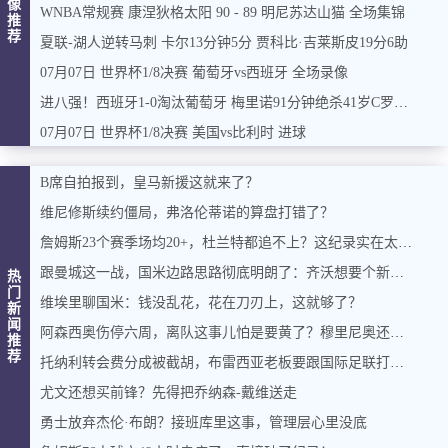
像
WNBA常规赛 康涅狄格太阳 90 - 89 明尼苏达山猫 全场集锦
推
荐
夏联-湖人逆转马刺 卡尔13分钟5分 贾科比·吉莱斯皮19分6助
07月07日 世界杯1/8决赛 葡萄牙vs西班牙 全场录像
进八强！西班牙1-0淘汰葡萄牙 梅里诺91分钟绝杀41岁C罗最后一舞
07月07日 世界杯1/8决赛 美国vs比利时 进球
B席自拍报到，皇马新援这就来了？
维尼修斯续约僵局，弗洛伦蒂诺的算盘打错了？
詹姆斯23个赛季场均20+，杜兰特都追不上？这纪录实在太硬了
跟曼城这一战，国米边路思路彻底明朗了：齐沃想要个新飞翼，比罗梅罗更急
热
门
维埃里聊国米：钱没乱花，花在刀刃上，这就够了？
新
闻
阿森西奥伤停六周，离队这事儿怕是要黄了？穆里尼奥还惦记着巴斯托尼
推
荐
托纳利转会费分成被截胡，布雷西亚老板要跟国际足联打官司
尤文还想买前锋？先得把乔纳森-戴维送走
勇士放弃杰伦·布朗？接班库里这事，管理层心里没底