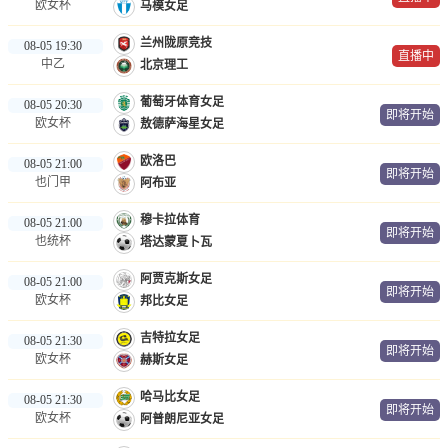
欧女杯
马模女足
兰州陇原竞技
08-05 19:30
直播中
中乙
北京理工
葡萄牙体育女足
08-05 20:30
即将开始
欧女杯
敖德萨海星女足
欧洛巴
08-05 21:00
即将开始
也门甲
阿布亚
穆卡拉体育
08-05 21:00
即将开始
也统杯
塔达蒙夏卜瓦
阿贾克斯女足
08-05 21:00
即将开始
欧女杯
邦比女足
吉特拉女足
08-05 21:30
即将开始
欧女杯
赫斯女足
哈马比女足
08-05 21:30
即将开始
欧女杯
阿普朗尼亚女足