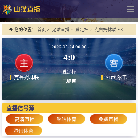
导
航
网站首页
您的位置：
首页
>
足球直播
>
爱足杯
>
克鲁姆林联 VS SD戈尔韦
足球直播
2026-05-24 00:00
英超
4:0
德甲
爱足杯
法甲
克鲁姆林联
SD戈尔韦
已结束
西甲
意甲
欧冠杯
直播信号源
中超
高清直播
咪咕体育
免费直播
腾讯体育
篮球直播