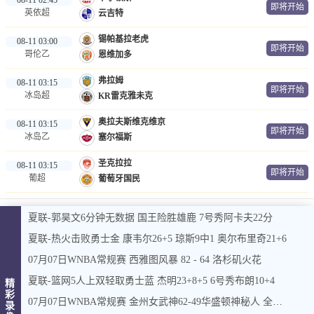
即将开始
英依超
云吉特
锡帕基拉老虎
08-11 03:00
即将开始
哥伦乙
恩维加多
弗拉姆
08-11 03:15
即将开始
冰岛超
KR雷克雅未克
奥拉夫斯维克维京
08-11 03:15
即将开始
冰岛乙
塞尔福斯
圣克拉拉
08-11 03:15
即将开始
葡超
葡萄牙国民
夏联-郭昊文6分钟无数据 国王险胜雄鹿 7号秀阿卡夫22分
夏联-热火击败勇士金 康韦尔26+5 琼斯9中1 奥尔布里奇21+6
07月07日WNBA常规赛 西雅图风暴 82 - 64 洛杉矶火花
夏联-篮网5人上双轻取勇士蓝 杰明23+8+5 6号秀布朗10+4
精
彩
07月07日WNBA常规赛 金州女武神62-49华盛顿神秘人 全场集锦
录