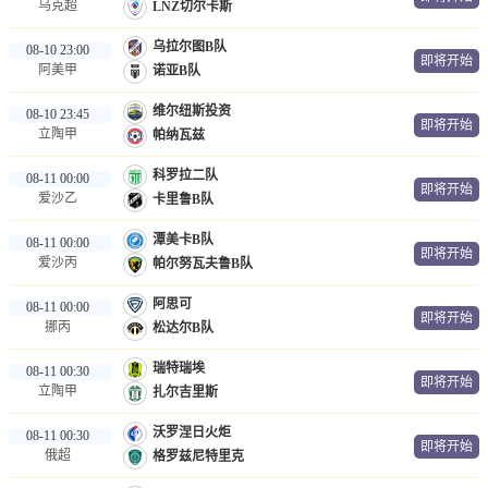
乌克超
LNZ切尔卡斯
乌拉尔图B队
08-10 23:00
即将开始
阿美甲
诺亚B队
维尔纽斯投资
08-10 23:45
即将开始
立陶甲
帕纳瓦兹
科罗拉二队
08-11 00:00
即将开始
爱沙乙
卡里鲁B队
潭美卡B队
08-11 00:00
即将开始
爱沙丙
帕尔努瓦夫鲁B队
阿思可
08-11 00:00
即将开始
挪丙
松达尔B队
瑞特瑞埃
08-11 00:30
即将开始
立陶甲
扎尔吉里斯
沃罗涅日火炬
08-11 00:30
即将开始
俄超
格罗兹尼特里克