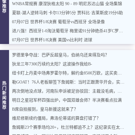
像
WNBA常规赛 康涅狄格太阳 90 - 89 明尼苏达山猫 全场集锦
推
荐
夏联-湖人逆转马刺 卡尔13分钟5分 贾科比·吉莱斯皮19分6助
07月07日 世界杯1/8决赛 葡萄牙vs西班牙 全场录像
进八强！西班牙1-0淘汰葡萄牙 梅里诺91分钟绝杀41岁C罗最后一舞
07月07日 世界杯1/8决赛 美国vs比利时 进球
罗德里争夺战：巴萨反超皇马，伯纳乌还来得及吗？
狄龙三年7300万续约太阳？这波操作我给B-
纽卡盯上丹麦中场弗罗霍尔特，解约金8500万欧，这买卖能成吗？
勒GOAT！76人老板聊签下詹姆斯：当时正跟萧华开会，实在憋不住，直接打断走人
热
门
两次倒地没点球，河南队申诉被足协驳回：主裁没毛病，英博没占便宜
新
闻
明日之星冠军杯四强出炉，中国双雄会师？半决赛看点拉满
推
荐
B席自拍报到，皇马新援这就来了？
维尼修斯续约僵局，弗洛伦蒂诺的算盘打错了？
詹姆斯23个赛季场均20+，杜兰特都追不上？这纪录实在太硬了