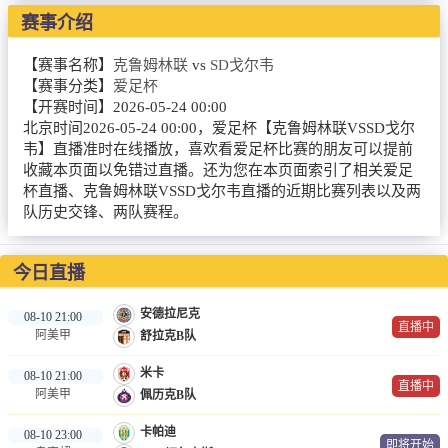
NBA
赛事介绍
CBA
【赛事名称】
克鲁姆林联
vs
SD戈尔韦
【赛事分类】
爱足杯
录像
【开赛时间】
2026-05-24 00:00
北京时间2026-05-24 00:00，爱足杯【克鲁姆林联VSSD戈尔
足球录像
韦】直播准时在线播放，喜欢看爱足杯比赛的朋友可以提前
收藏本页面以免错过直播。还为您在本页面索引了相关爱足
篮球录像
杯直播、克鲁姆林联VSSD戈尔韦直播的近期比赛列表以及两
队历史交锋、两队赛程。
新闻
足球新闻
今日直播
篮球新闻
安德拉尼克
08-10 21:00
直播中
阿美甲
舒拉克B队
体育词条
米卡
08-10 21:00
直播中
阿美甲
佩历克B队
卡帕迪
08-10 23:00
即将开始