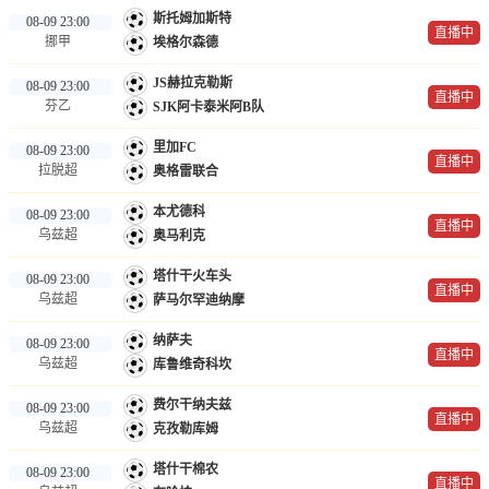
斯托姆加斯特
08-09 23:00
直播中
挪甲
埃格尔森德
JS赫拉克勒斯
08-09 23:00
直播中
芬乙
SJK阿卡泰米阿B队
里加FC
08-09 23:00
直播中
拉脱超
奥格雷联合
本尤德科
08-09 23:00
直播中
乌兹超
奥马利克
塔什干火车头
08-09 23:00
直播中
乌兹超
萨马尔罕迪纳摩
纳萨夫
08-09 23:00
直播中
乌兹超
库鲁维奇科坎
费尔干纳夫兹
08-09 23:00
直播中
乌兹超
克孜勒库姆
塔什干棉农
08-09 23:00
直播中