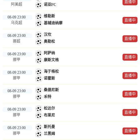
直播中
阿美超
诺亚FC
维勒斯
08-09 23:00
直播中
乌克超
基辅迪纳摩
汉坎
08-09 23:00
直播中
挪超
奥勒松
阿萨纳
08-09 23:00
直播中
挪甲
康斯文格
海于格松
08-09 23:00
直播中
挪甲
诺霍斯
桑德尼斯
08-09 23:00
直播中
挪甲
禾特
松达尔
08-09 23:00
直播中
挪甲
布莱尼
斯托曼
08-09 23:00
直播中
挪甲
兰黑姆