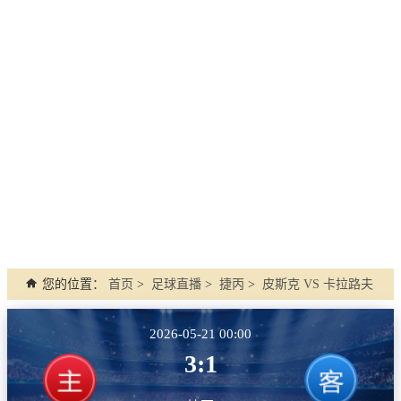
您的位置：
首页
>
足球直播
>
捷丙
>
皮斯克 VS 卡拉路夫
2026-05-21 00:00
3:1