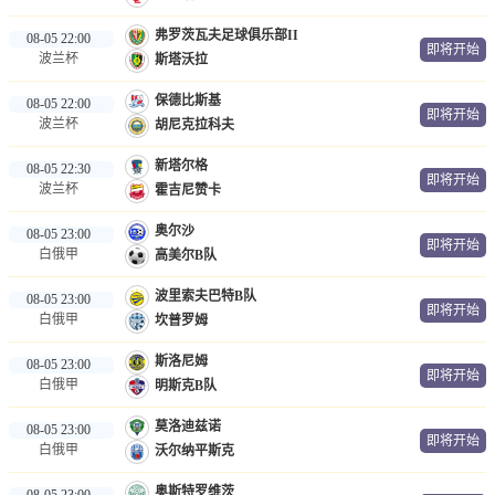
弗罗茨瓦夫足球俱乐部II
08-05 22:00
即将开始
波兰杯
斯塔沃拉
保德比斯基
08-05 22:00
即将开始
波兰杯
胡尼克拉科夫
新塔尔格
08-05 22:30
即将开始
波兰杯
霍吉尼赞卡
奥尔沙
08-05 23:00
即将开始
白俄甲
高美尔B队
波里索夫巴特B队
08-05 23:00
即将开始
白俄甲
坎普罗姆
斯洛尼姆
08-05 23:00
即将开始
白俄甲
明斯克B队
莫洛迪兹诺
08-05 23:00
即将开始
白俄甲
沃尔纳平斯克
奥斯特罗维茨
08-05 23:00