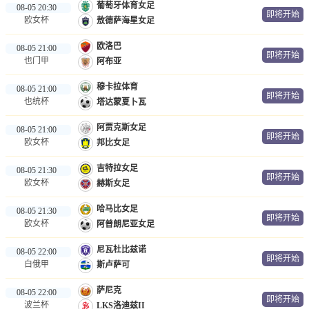
葡萄牙体育女足
08-05 20:30
即将开始
欧女杯
敖德萨海星女足
欧洛巴
08-05 21:00
即将开始
也门甲
阿布亚
穆卡拉体育
08-05 21:00
即将开始
也统杯
塔达蒙夏卜瓦
阿贾克斯女足
08-05 21:00
即将开始
欧女杯
邦比女足
吉特拉女足
08-05 21:30
即将开始
欧女杯
赫斯女足
哈马比女足
08-05 21:30
即将开始
欧女杯
阿普朗尼亚女足
尼瓦杜比兹诺
08-05 22:00
即将开始
白俄甲
斯卢萨可
萨尼克
08-05 22:00
即将开始
波兰杯
LKS洛迪兹II