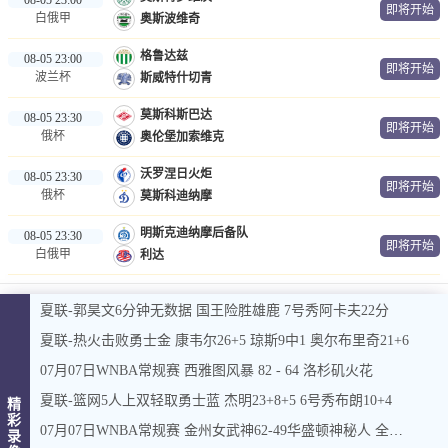
即将开始
白俄甲
奥斯波维奇
格鲁达兹
08-05 23:00
即将开始
波兰杯
斯威特什切青
莫斯科斯巴达
08-05 23:30
即将开始
俄杯
奥伦堡加索维克
沃罗涅日火炬
08-05 23:30
即将开始
俄杯
莫斯科迪纳摩
明斯克迪纳摩后备队
08-05 23:30
即将开始
白俄甲
利达
夏联-郭昊文6分钟无数据 国王险胜雄鹿 7号秀阿卡夫22分
夏联-热火击败勇士金 康韦尔26+5 琼斯9中1 奥尔布里奇21+6
07月07日WNBA常规赛 西雅图风暴 82 - 64 洛杉矶火花
夏联-篮网5人上双轻取勇士蓝 杰明23+8+5 6号秀布朗10+4
精
彩
07月07日WNBA常规赛 金州女武神62-49华盛顿神秘人 全场集锦
录