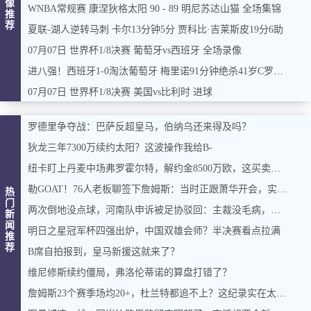
像
WNBA常规赛 康涅狄格太阳 90 - 89 明尼苏达山猫 全场集锦
推
荐
夏联-湖人逆转马刺 卡尔13分钟5分 贾科比·吉莱斯皮19分6助
07月07日 世界杯1/8决赛 葡萄牙vs西班牙 全场录像
进八强！西班牙1-0淘汰葡萄牙 梅里诺91分钟绝杀41岁C罗最后一舞
07月07日 世界杯1/8决赛 美国vs比利时 进球
罗德里争夺战：巴萨反超皇马，伯纳乌还来得及吗？
狄龙三年7300万续约太阳？这波操作我给B-
纽卡盯上丹麦中场弗罗霍尔特，解约金8500万欧，这买卖能成吗？
勒GOAT！76人老板聊签下詹姆斯：当时正跟萧华开会，实在憋不住，直接打断走人
热
门
两次倒地没点球，河南队申诉被足协驳回：主裁没毛病，英博没占便宜
新
闻
明日之星冠军杯四强出炉，中国双雄会师？半决赛看点拉满
推
荐
B席自拍报到，皇马新援这就来了？
维尼修斯续约僵局，弗洛伦蒂诺的算盘打错了？
詹姆斯23个赛季场均20+，杜兰特都追不上？这纪录实在太硬了