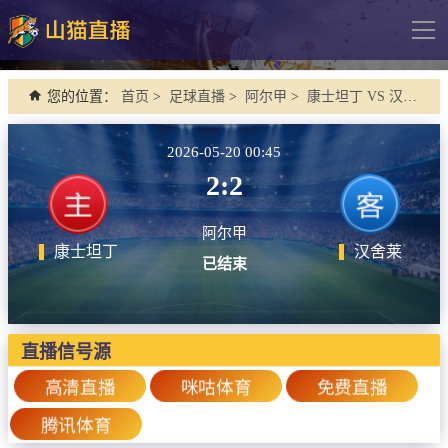
导
航
网站首页
您的位置：
首页
>
足球直播
>
阿尔甲
>
康士坦丁 VS 汉舍莱
足球直播
2026-05-20 00:45
英超
2:2
德甲
阿尔甲
法甲
康士坦丁
汉舍莱
已结束
西甲
意甲
欧冠杯
直播信号源
中超
高清直播
咪咕体育
免费直播
腾讯体育
篮球直播