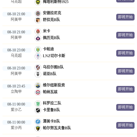
乌克超
梅塔利斯特1925
安德拉尼克
08-10 21:00
即将开始
阿美甲
舒拉克B队
米卡
08-10 21:00
即将开始
阿美甲
佩历克B队
卡帕迪
08-10 23:00
即将开始
乌克超
LNZ切尔卡斯
乌拉尔图B队
08-10 23:00
即将开始
阿美甲
诺亚B队
维尔纽斯投资
08-10 23:45
即将开始
立陶甲
帕纳瓦兹
科罗拉二队
08-11 00:00
即将开始
爱沙乙
卡里鲁B队
潭美卡B队
08-11 00:00
即将开始
爱沙丙
帕尔努瓦夫鲁B队