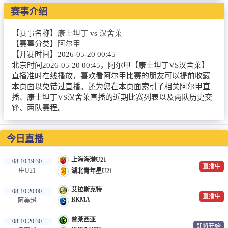
NBA
赛事介绍
CBA
【赛事名称】
康士坦丁
vs
汉舍莱
【赛事分类】
阿尔甲
录像
【开赛时间】
2026-05-20 00:45
北京时间2026-05-20 00:45，阿尔甲【康士坦丁VS汉舍莱】
足球录像
直播准时在线播放，喜欢看阿尔甲比赛的朋友可以提前收藏
本页面以免错过直播。还为您在本页面索引了相关阿尔甲直
篮球录像
播、康士坦丁VS汉舍莱直播的近期比赛列表以及两队历史交
锋、两队赛程。
新闻
足球新闻
今日直播
篮球新闻
上海海港U21
08-10 19:30
直播中
中U21
湖北青年星U21
体育词条
艾拉斯克特
08-10 20:00
直播中
BKMA
阿美超
普莱西亚
08-10 20:30
即将开始