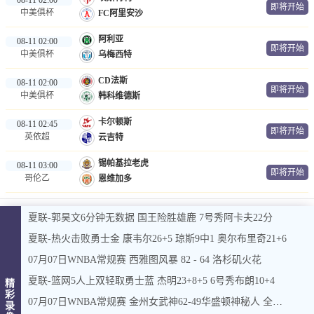
即将开始
中美俱杯
FC阿里安沙
阿利亚
08-11 02:00
即将开始
中美俱杯
乌梅西特
CD法斯
08-11 02:00
即将开始
中美俱杯
韩科维德斯
卡尔顿斯
08-11 02:45
即将开始
英依超
云吉特
锡帕基拉老虎
08-11 03:00
即将开始
哥伦乙
恩维加多
夏联-郭昊文6分钟无数据 国王险胜雄鹿 7号秀阿卡夫22分
夏联-热火击败勇士金 康韦尔26+5 琼斯9中1 奥尔布里奇21+6
07月07日WNBA常规赛 西雅图风暴 82 - 64 洛杉矶火花
夏联-篮网5人上双轻取勇士蓝 杰明23+8+5 6号秀布朗10+4
精
彩
07月07日WNBA常规赛 金州女武神62-49华盛顿神秘人 全场集锦
录