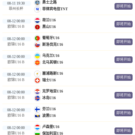
勇士之路
08-11 19:30
即将开始
菲州长杯
菲律宾电信TNT
荷兰U16
08-12 00:00
即将开始
欧锦U16 B
黑山U16
葡萄牙U16
08-12 00:00
即将开始
欧锦U16 B
斯洛伐克U16
乌克兰U16
08-12 00:00
即将开始
欧锦U16 B
北马其顿U16
塞浦路斯U16
08-12 00:00
即将开始
欧锦U16 B
瑞士U16
克罗地亚U16
08-12 00:00
即将开始
欧锦U16 B
冰岛U16
芬兰U16
08-12 00:00
即将开始
欧锦U16 B
波黑U16
卢森堡U16
08-12 00:00
即将开始
欧锦U16 B
保加利亚U16