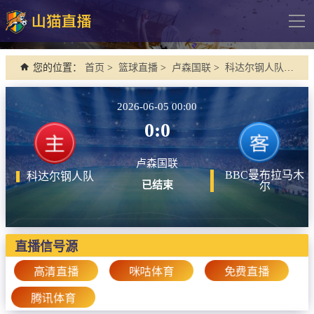
导
航
网站首页
您的位置：
首页
>
篮球直播
>
卢森国联
>
科达尔钢人队 VS BBC曼布拉马木尔
足球直播
2026-06-05 00:00
英超
0:0
德甲
卢森国联
法甲
BBC曼布拉马木
科达尔钢人队
已结束
尔
西甲
意甲
欧冠杯
直播信号源
中超
高清直播
咪咕体育
免费直播
腾讯体育
篮球直播