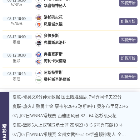
08-12 10:00
即将开始
WNBA
华盛顿神秘人
洛杉矶火花
08-12 10:00
即将开始
WNBA
凤凰城水银
多拉多斯
08-12 10:00
即将开始
墨联
弗雷斯尼洛虾
弗雷塞罗斯
08-12 10:00
即将开始
墨联
哥利卡米诺斯
阿斯特罗斯
08-12 10:15
即将开始
墨联
桑托斯圣路易斯
夏联-郭昊文6分钟无数据 国王险胜雄鹿 7号秀阿卡夫22分
夏联-热火击败勇士金 康韦尔26+5 琼斯9中1 奥尔布里奇21+6
07月07日WNBA常规赛 西雅图风暴 82 - 64 洛杉矶火花
夏联-篮网5人上双轻取勇士蓝 杰明23+8+5 6号秀布朗10+4
精
彩
07月07日WNBA常规赛 金州女武神62-49华盛顿神秘人 全场集锦
录