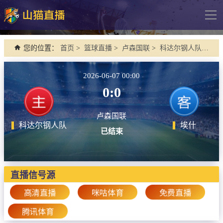
导
航
网站首页
您的位置：
首页
>
篮球直播
>
卢森国联
>
科达尔钢人队 VS 埃什
足球直播
2026-06-07 00:00
英超
0:0
德甲
卢森国联
法甲
科达尔钢人队
埃什
已结束
西甲
意甲
欧冠杯
直播信号源
中超
高清直播
咪咕体育
免费直播
腾讯体育
篮球直播