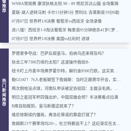
像
WNBA常规赛 康涅狄格太阳 90 - 89 明尼苏达山猫 全场集锦
推
荐
夏联-湖人逆转马刺 卡尔13分钟5分 贾科比·吉莱斯皮19分6助
07月07日 世界杯1/8决赛 葡萄牙vs西班牙 全场录像
进八强！西班牙1-0淘汰葡萄牙 梅里诺91分钟绝杀41岁C罗最后一舞
07月07日 世界杯1/8决赛 美国vs比利时 进球
罗德里争夺战：巴萨反超皇马，伯纳乌还来得及吗？
狄龙三年7300万续约太阳？这波操作我给B-
纽卡盯上丹麦中场弗罗霍尔特，解约金8500万欧，这买卖能成吗？
勒GOAT！76人老板聊签下詹姆斯：当时正跟萧华开会，实在憋不住，直接打断走人
热
门
两次倒地没点球，河南队申诉被足协驳回：主裁没毛病，英博没占便宜
新
闻
明日之星冠军杯四强出炉，中国双雄会师？半决赛看点拉满
推
荐
B席自拍报到，皇马新援这就来了？
维尼修斯续约僵局，弗洛伦蒂诺的算盘打错了？
詹姆斯23个赛季场均20+，杜兰特都追不上？这纪录实在太硬了