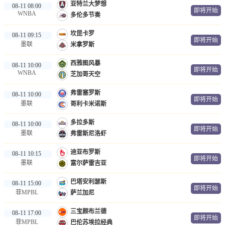
亚特兰大梦想
08-11 08:00
即将开始
WNBA
多伦多节奏
坎昆卡罗
08-11 09:15
即将开始
墨联
米拿罗斯
西雅图风暴
08-11 10:00
即将开始
WNBA
芝加哥天空
弗雷塞罗斯
08-11 10:00
即将开始
墨联
哥利卡米诺斯
多拉多斯
08-11 10:00
即将开始
墨联
弗雷斯尼洛虾
迪亚布罗斯
08-11 10:15
即将开始
墨联
富尔萨雷吉亚
巴塔安利瑟斯
08-11 15:00
即将开始
菲MPBL
萨兰加尼
三宝颜布兰德
08-11 17:00
即将开始
菲MPBL
巴伦苏埃拉经典