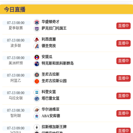
NBA
今日直播
CBA
华盛顿奇才
07-13 08:00
直播中
夏季联赛
萨克拉门托国王
录像
利昂庞塞
07-13 08:00
足球录像
直播中
波多联
德圣竞技
篮球录像
安提瓜
07-13 08:00
直播中
美洲杯预
特克斯和凯科斯群岛
新闻
圣尼古拉斯
07-13 08:00
足球新闻
直播中
阿篮乙
圣尼古拉斯公园
篮球新闻
科登女篮
07-13 08:00
直播中
乌拉女联
塔巴雷女篮
体育词条
华尔迪维亚
07-13 08:30
直播中
智利联
ABA安库德
拉斯维加斯王牌
07-13 09:00
直播中
WNBA