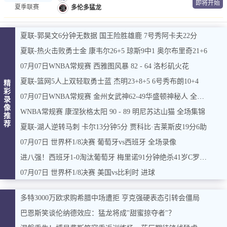
即将开始
夏季联赛
多伦多猛龙
夏联-郭昊文6分钟无数据 国王险胜雄鹿 7号秀阿卡夫22分
夏联-热火击败勇士金 康韦尔26+5 琼斯9中1 奥尔布里奇21+6
07月07日WNBA常规赛 西雅图风暴 82 - 64 洛杉矶火花
夏联-篮网5人上双轻取勇士蓝 杰明23+8+5 6号秀布朗10+4
精
彩
07月07日WNBA常规赛 金州女武神62-49华盛顿神秘人 全场集锦
录
像
WNBA常规赛 康涅狄格太阳 90 - 89 明尼苏达山猫 全场集锦
推
荐
夏联-湖人逆转马刺 卡尔13分钟5分 贾科比·吉莱斯皮19分6助
07月07日 世界杯1/8决赛 葡萄牙vs西班牙 全场录像
进八强！西班牙1-0淘汰葡萄牙 梅里诺91分钟绝杀41岁C罗最后一舞
07月07日 世界杯1/8决赛 美国vs比利时 进球
多特3000万欧求购希腊中场遭拒 亨克强硬表态引转会僵局
巴恩斯笑谈伦纳德效应：猛龙将成"甜蜜掠夺者"？