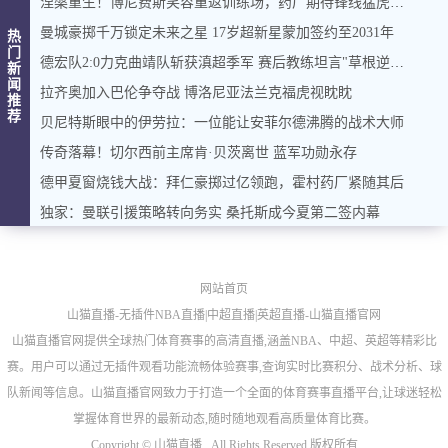
涅槃重生！博尼费斯笑容重返训练场，药厂期待锋线猛虎归来
曼城豪掷千万锁定未来之星 17岁超新星蒙加签约至2031年
热
门
德宏队2:0力克曲靖队斩获滇超季军 赛后教练坦言"草根逆袭"背后的足球梦想
新
闻
拉齐奥加入巴伦争夺战 博洛尼亚法兰克福虎视眈眈
推
荐
贝尼特斯眼中的伊劳拉：一位能让安菲尔德沸腾的战术大师
传奇落幕！切尔西前主席肯·贝茨离世 蓝军功勋永存
德甲夏窗烧钱大战：拜仁豪掷过亿领跑，霍村药厂紧随其后
独家：曼联引援策略转向务实 桑托斯成今夏第二签内幕
网站首页
山猫直播-无插件NBA直播|中超直播|英超直播-山猫直播官网
山猫直播官网提供全球热门体育赛事的高清直播,涵盖NBA、中超、英超等精彩比
赛。用户可以通过无插件观看功能流畅体验赛事,查询实时比赛积分、战术分析、球
队新闻等信息。山猫直播官网致力于打造一个全面的体育赛事直播平台,让球迷轻松
掌握体育世界的最新动态,随时随地观看高质量体育比赛。
Copyright ©
山猫直播 . All Rights Reserved 版权所有