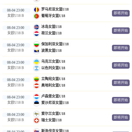
罗马尼亚女篮U18
08-04 23:00
即将开始
女欧U18 B
葡萄牙女篮U18
冰岛女篮U18
08-04 23:00
即将开始
女欧U18 B
荷兰女篮U18
保加利亚女篮U18
08-04 23:00
即将开始
女欧U18 B
波黑女篮U18
乌克兰女篮U18
08-04 23:00
即将开始
女欧U18 B
以色列女篮U18
立陶宛女篮U18
08-04 23:00
即将开始
女欧U18 B
奥地利女篮U18
卢森堡女篮U18
08-04 23:00
即将开始
女欧U18 B
爱沙尼亚女篮U18
爱尔兰女篮U18
08-04 23:00
即将开始
女欧U18 B
瑞士女篮U18
斯洛伐克女篮U18
08-04 23:00