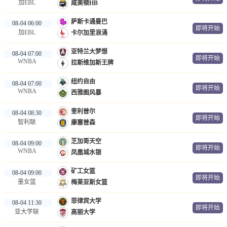
加EBL
咸美顿HB
萨斯卡通曼巴
08-04 06:00
即将开始
加EBL
卡尔加里浪涌
亚特兰大梦想
08-04 07:00
即将开始
WNBA
拉斯维加斯王牌
纽约自由
08-04 07:00
即将开始
WNBA
西雅图风暴
奎利普尔
08-04 08:30
即将开始
智利联
康塞普森
芝加哥天空
08-04 09:00
即将开始
WNBA
凤凰城水银
矿工女篮
08-04 09:00
即将开始
墨女篮
梅莱亚斯女篮
菲律宾大学
08-04 11:30
即将开始
亚大学联
高丽大学