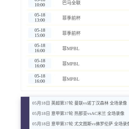
巴马全联
10:00
05-18
菲季前杯
13:00
05-18
菲季前杯
15:00
05-18
菲MPBL
16:00
05-18
菲MPBL
16:00
05-18
菲MPBL
16:00
05月18日 英超第37轮 曼联vs诺丁汉森林 全场录像
05月18日 意甲第37轮 热那亚vsAC米兰 全场录像
05月18日 意甲第37轮 尤文图斯vs佛罗伦萨 全场录