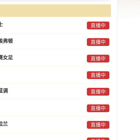
士
直播中
埃弗顿
直播中
赛女足
直播中
直播中
蓝调
直播中
直播中
拉兰
直播中