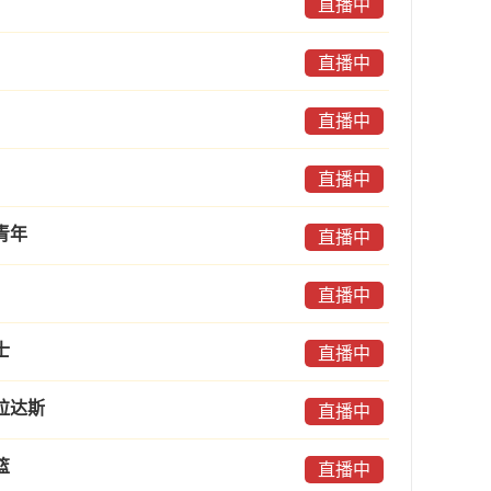
直播中
直播中
直播中
直播中
青年
直播中
直播中
士
直播中
拉达斯
直播中
篮
直播中