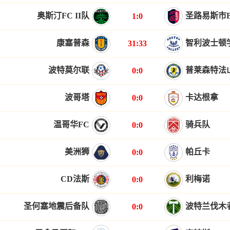
奥斯汀FC II队
圣路易斯市
1:0
康塞普森
智利波士顿
31:33
波特莫尔联
普莱森特法
0:0
波哥塔
卡达根拿
0:0
温哥华FC
骑兵队
0:0
美洲狮
帕丘卡
0:0
CD法斯
利梅诺
0:0
圣何塞地震后备队
波特兰伐木
0:0