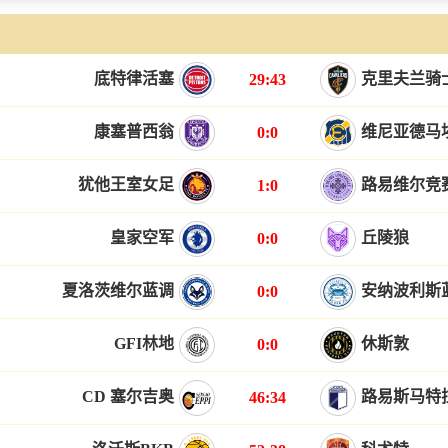
底特律活塞
克里夫兰骑
29:43
康塞普西翁
维尼亚德马
0:0
犹他王室女足
路易维尔竞
1:0
皇家空军
丘陵狼
0:0
夏洛茨维尔蓝调
安纳波利斯
0:0
GFI林地
休斯敦
0:0
CD 塞尔吉奥
路易斯马特
46:34