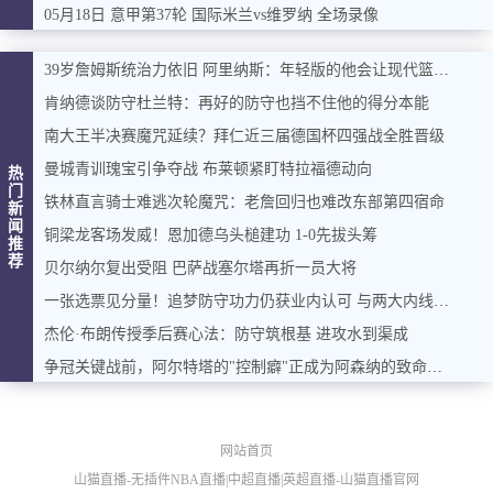
05月18日 意甲第37轮 国际米兰vs维罗纳 全场录像
39岁詹姆斯统治力依旧 阿里纳斯：年轻版的他会让现代篮球束手无策
肯纳德谈防守杜兰特：再好的防守也挡不住他的得分本能
南大王半决赛魔咒延续？拜仁近三届德国杯四强战全胜晋级
曼城青训瑰宝引争夺战 布莱顿紧盯特拉福德动向
热
门
铁林直言骑士难逃次轮魔咒：老詹回归也难改东部第四宿命
新
闻
铜梁龙客场发威！恩加德乌头槌建功 1-0先拔头筹
推
荐
贝尔纳尔复出受阻 巴萨战塞尔塔再折一员大将
一张选票见分量！追梦防守功力仍获业内认可 与两大内线并列第11
杰伦·布朗传授季后赛心法：防守筑根基 进攻水到渠成
争冠关键战前，阿尔特塔的"控制癖"正成为阿森纳的致命伤？
网站首页
山猫直播-无插件NBA直播|中超直播|英超直播-山猫直播官网