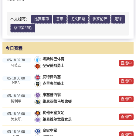
NBA
CBA
本文标签：
比赛集锦
意甲
尤文图斯
佛罗伦萨
足球
意甲第37轮
录像
足球录像
今日赛程
篮球录像
埃斯科巴体育
05-18 07:30
直播中
阿篮乙
圣安德烈勇士
新闻
底特律活塞
足球新闻
05-18 08:00
直播中
NBA
克里夫兰骑士
篮球新闻
康塞普西翁
05-18 08:00
直播中
智利甲
维尼亚德马埃弗顿
体育词条
犹他王室女足
05-18 08:00
直播中
美女职
路易维尔竞赛女足
皇家空军
05-18 08:00
直播中