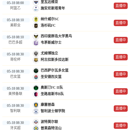
里瓦达维亚
05-18 08:00
直播中
阿篮乙
施安尼斯塔青年
纳什威尔SC
05-18 08:10
直播中
美职业
洛杉矶FC
西印度群岛大学黑鸟
05-18 08:10
直播中
巴巴多超
韦茅斯威尔士
尤姆博独立
05-18 08:30
直播中
哥伦杯
阿古拉斯多拉达斯
巴西萨尔瓦多女篮
05-18 08:30
直播中
巴女篮
圣安德烈女篮
奥斯汀FC II队
05-18 08:30
直播中
美预备联
圣路易斯市B队
康塞普森
05-18 08:30
直播中
智利联
智利波士顿学院
波特莫尔联
05-18 08:30
直播中
牙买超
普莱森特法山