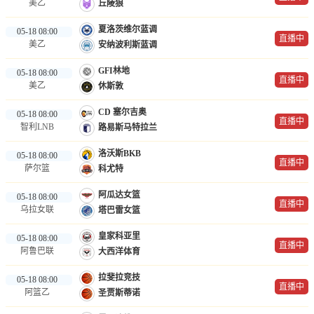
美乙
丘陵狼
夏洛茨维尔蓝调
05-18 08:00
直播中
美乙
安纳波利斯蓝调
GFI林地
05-18 08:00
直播中
美乙
休斯敦
CD 塞尔吉奥
05-18 08:00
直播中
智利LNB
路易斯马特拉兰
洛沃斯BKB
05-18 08:00
直播中
萨尔篮
科尤特
阿瓜达女篮
05-18 08:00
直播中
乌拉女联
塔巴雷女篮
皇家科亚里
05-18 08:00
直播中
阿鲁巴联
大西洋体育
拉斐拉竞技
05-18 08:00
直播中
阿篮乙
圣贾斯蒂诺