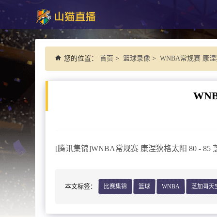
您的位置：
首页
>
篮球录像
>
WNBA常规赛 康涅狄
WN
[腾讯集锦]WNBA常规赛 康涅狄格太阳 80 - 8
本文标签：
比赛集锦
篮球
WNBA
芝加哥天