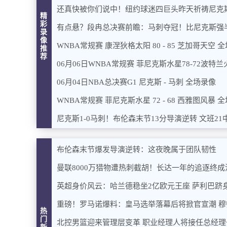
还真快被你们说中！纽约球迷四巨头昨天祈祷尼克
精
彩
有点悬？段冉总决赛前瞻：马刺夺冠！比尼克斯强
录
像
WNBA常规赛 康涅狄格太阳 80 - 85 芝加哥天空 
推
荐
06月06日WNBA常规赛 菲尼克斯水星78-72波特
06月04日NBA总决赛G1 尼克斯 - 马刺 全场录像
WNBA常规赛 菲尼克斯水星 72 - 68 西雅图风暴 
尼克斯1-0马刺！布伦森末节13分导演逆转 文班21
布伦森末节爆发导演逆转：这夜晚属于团队韧性
曼联8000万猎物遭热刺截胡！长达一年的追逐终成
英超身价风云：哈兰德稳坐2亿欧元王座 萨利巴跻
重磅！罗马诺爆料：皇马选举落幕后将掀官宣潮 
热
门
北控男篮迎来管理层变革 职业经理人将接任总经理