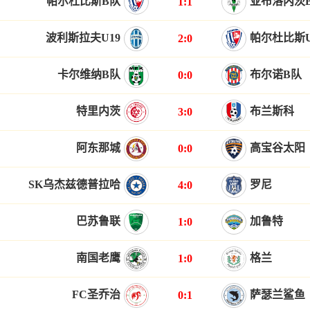
帕尔杜比斯B队
亚布洛内茨
1:1
波利斯拉夫U19
帕尔杜比斯U
2:0
卡尔维纳B队
布尔诺B队
0:0
特里内茨
布兰斯科
3:0
阿东那城
高宝谷太阳
0:0
SK乌杰兹德普拉哈
罗尼
4:0
巴苏鲁联
加鲁特
1:0
南国老鹰
格兰
1:0
FC圣乔治
萨瑟兰鲨鱼
0:1