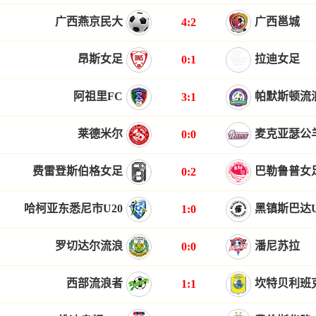
广西燕京民大
广西邕城
4:2
昂斯女足
拉迪女足
0:1
阿祖里FC
帕默斯顿流
3:1
莱德米尔
麦克亚瑟公
0:0
费雷登斯伯格女足
巴勒鲁普女
0:2
哈柯亚东悉尼市U20
黑镇斯巴达U
1:0
罗切达尔流浪
潘尼苏拉
0:0
西部流浪者
坎特贝利班
1:1