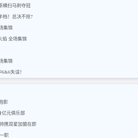
斯横扫马刺夺冠
半档！总决不抢7
全场集锦
兰火焰 全场集锦
全场集锦
中6&6失误！
泡影
身亿元俱乐部
穆帅携双星加盟在即
一职