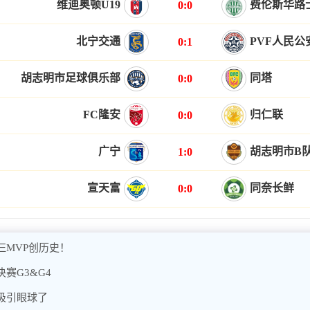
维迪奥顿U19
费伦斯华路士
0:0
北宁交通
PVF人民公
0:1
胡志明市足球俱乐部
同塔
0:0
FC隆安
归仁联
0:0
广宁
胡志明市B
1:0
宣天富
同奈长鲜
0:0
MVP创历史！
赛G3&G4
吸引眼球了