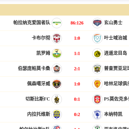
帕拉纳克爱国者队
玄山勇士
86:126
卡布尔彻
叶士域治城
1:0
凯罗姆
逍遥龙目岛
1:1
伯瑟庞帕莫卡桑
普查贾亚足
2:1
佩森噶牙威
哈林足球俱
1:0
切斯比斯FC
PS莫佐克
0:1
内拉托维斯
本纳特凯
0:2