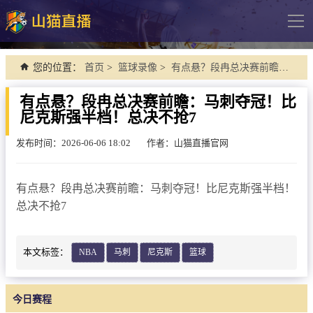
导
航
网站首页
您的位置：
首页
>
篮球录像
>
有点悬？段冉总决赛前瞻：马刺夺冠！比尼克斯强半档！总决不抢7
足球直播
有点悬？段冉总决赛前瞻：马刺夺冠！比
尼克斯强半档！总决不抢7
英超
德甲
发布时间：2026-06-06 18:02
作者：山猫直播官网
法甲
有点悬？段冉总决赛前瞻：马刺夺冠！比尼克斯强半档！
西甲
总决不抢7
意甲
欧冠杯
本文标签：
NBA
马刺
尼克斯
篮球
中超
今日赛程
篮球直播