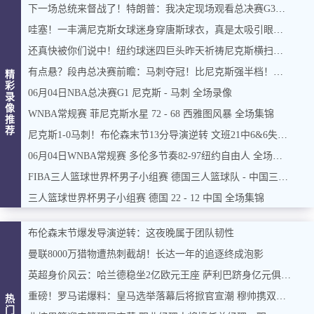
下一场总统来督战了！特朗普：我决定现场观看总决赛G3&G4
哇塞！一丰满尼克斯女球迷身穿唐斯球衣，真是太吸引眼球了
还真快被你们说中！纽约球迷四巨头昨天祈祷尼克斯横扫马刺夺冠
有点悬？段冉总决赛前瞻：马刺夺冠！比尼克斯强半档！总决不抢7
精
彩
06月04日NBA总决赛G1 尼克斯 - 马刺 全场录像
录
像
WNBA常规赛 菲尼克斯水星 72 - 68 西雅图风暴 全场集锦
推
荐
尼克斯1-0马刺！布伦森末节13分导演逆转 文班21中6&6失误！
06月04日WNBA常规赛 多伦多节奏82-97纽约自由人 全场集锦
FIBA三人篮球世界杯男子小组赛 德国三人篮球队 - 中国三人篮球队 全场录像
三人篮球世界杯男子小组赛 德国 22 - 12 中国 全场集锦
布伦森末节爆发导演逆转：这夜晚属于团队韧性
曼联8000万猎物遭热刺截胡！长达一年的追逐终成泡影
英超身价风云：哈兰德稳坐2亿欧元王座 萨利巴跻身亿元俱乐部
重磅！罗马诺爆料：皇马选举落幕后将掀官宣潮 穆帅携双星加盟在即
热
门