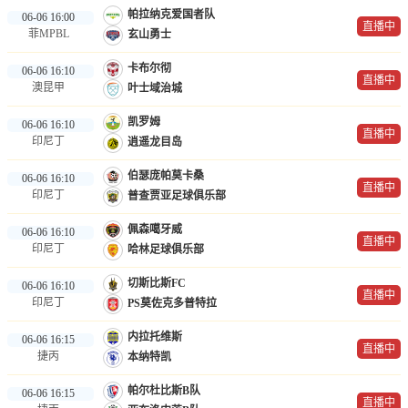
帕拉纳克爱国者队
NBA
06-06 16:00
直播中
菲MPBL
玄山勇士
CBA
卡布尔彻
06-06 16:10
直播中
澳昆甲
叶士域治城
录像
凯罗姆
足球录像
06-06 16:10
直播中
印尼丁
逍遥龙目岛
篮球录像
伯瑟庞帕莫卡桑
06-06 16:10
直播中
印尼丁
普查贾亚足球俱乐部
新闻
佩森噶牙威
06-06 16:10
足球新闻
直播中
印尼丁
哈林足球俱乐部
篮球新闻
切斯比斯FC
06-06 16:10
直播中
印尼丁
PS莫佐克多普特拉
体育词条
内拉托维斯
06-06 16:15
直播中
捷丙
本纳特凯
帕尔杜比斯B队
06-06 16:15
直播中