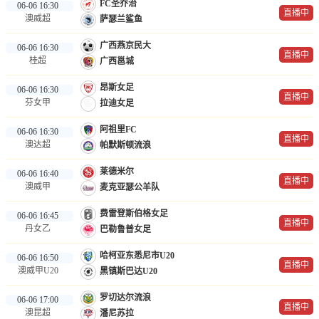
FC圣乔治
06-06 16:30
直播中
澳威超
萨瑟兰鲨鱼
广西燕京民大
06-06 16:30
直播中
桂超
广西邕城
昂斯女足
06-06 16:30
直播中
芬女甲
拉迪女足
阿祖里FC
06-06 16:30
直播中
澳达超
帕默斯顿流浪
莱德米尔
06-06 16:40
直播中
澳威甲
麦克亚瑟公羊队
费雷登斯伯格女足
06-06 16:45
直播中
丹女乙
巴勒鲁普女足
哈柯亚东悉尼市U20
06-06 16:50
直播中
澳威甲U20
黑镇斯巴达U20
罗切达尔流浪
06-06 17:00
直播中
澳昆超
潘尼苏拉