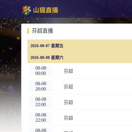
芬超直播
2026-08-07 星期五
2026-08-08 星期六
08-08
芬超
00:00
08-08
芬超
20:00
08-08
芬超
22:00
08-08
芬超
22:00
08-08