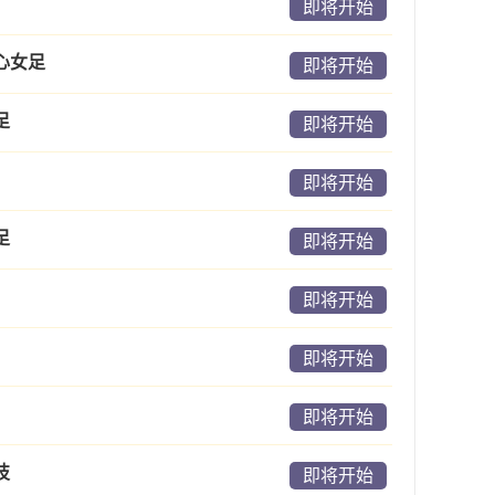
即将开始
心女足
即将开始
足
即将开始
即将开始
足
即将开始
即将开始
即将开始
即将开始
技
即将开始