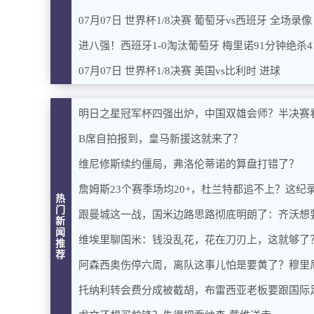
07月07日 世界杯1/8决赛 葡萄牙vs西班牙 全场录像
进八强！西班牙1-0淘汰葡萄牙 梅里诺91分钟绝杀
07月07日 世界杯1/8决赛 美国vs比利时 进球
明日之星冠军杯四强出炉，中国双雄会师？半决赛
B席自拍报到，皇马新援这就来了？
维尼修斯续约僵局，弗洛伦蒂诺的算盘打错了？
詹姆斯23个赛季场均20+，杜兰特都追不上？这纪
热
门
跟曼城这一战，国米边路思路彻底明朗了：齐沃想
新
闻
维埃里聊国米：钱没乱花，花在刀刃上，这就够了
推
荐
阿森西奥伤停六周，离队这事儿怕是要黄了？穆里
托纳利转会费分成被截胡，布雷西亚老板要跟国际