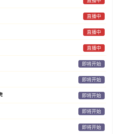
直播中
直播中
直播中
直播中
即将开始
即将开始
虎
即将开始
即将开始
即将开始