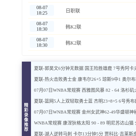
08-07
日职联
18:25
08-07
韩K2联
18:30
08-07
韩K2联
18:30
夏联-郭昊文6分钟无数据 国王险胜雄鹿 7号秀阿卡
夏联-热火击败勇士金 康韦尔26+5 琼斯9中1 奥尔布
07月07日WNBA常规赛 西雅图风暴 82 - 64 洛杉
夏联-篮网5人上双轻取勇士蓝 杰明23+8+5 6号秀布朗
精
彩
07月07日WNBA常规赛 金州女武神62-49华盛顿
录
像
WNBA常规赛 康涅狄格太阳 90 - 89 明尼苏达山猫
推
荐
夏联-湖人逆转马刺 卡尔13分钟5分 贾科比·吉莱斯皮