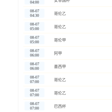
女非国杯
04:00
08-07
哥伦乙
04:30
08-07
哥伦乙
05:00
08-07
哥伦甲
05:00
08-07
阿甲
06:00
08-07
墨西甲
06:00
08-07
哥伦乙
07:00
08-07
哥伦乙
07:00
08-07
巴西杯
07:00