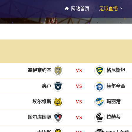
网站首页
足球直播
塞伊奈约基
格尼斯坦
VS
奥卢
赫尔辛基
VS
埃尔维斯
玛丽港
VS
图尔库国际
拉赫蒂
VS