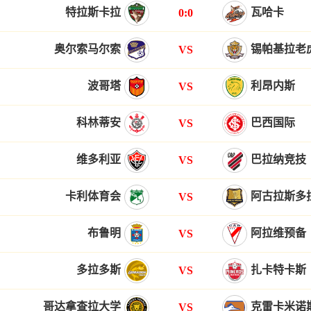
特拉斯卡拉
瓦哈卡
0:0
奥尔索马尔索
锡帕基拉老
VS
波哥塔
利昂内斯
VS
科林蒂安
巴西国际
VS
维多利亚
巴拉纳竞技
VS
卡利体育会
阿古拉斯多
VS
布鲁明
阿拉维预备
VS
多拉多斯
扎卡特卡斯
VS
哥达拿查拉大学
克雷卡米诺
VS