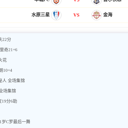
水原三星
金海
VS
夫22分
里奇21+6
矶火花
10+4
神秘人 全场集锦
 全场集锦
19分6助
41岁C罗最后一舞