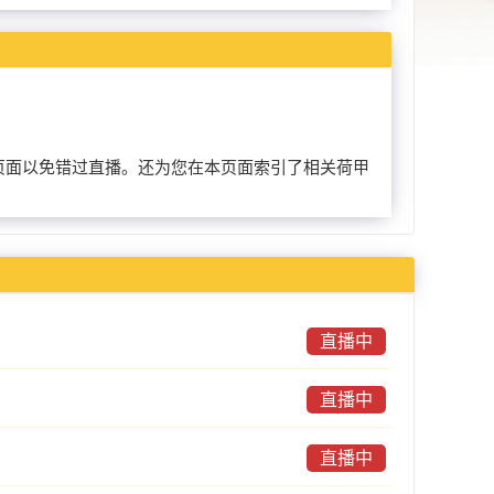
收藏本页面以免错过直播。还为您在本页面索引了相关荷甲
直播中
直播中
直播中