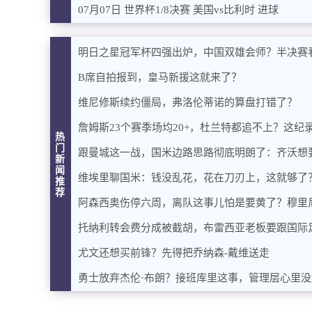
07月07日 世界杯1/8决赛 美国vs比利时 进球
明日之星冠军杯四强出炉，中国双雄会师？半决赛
B席自拍报到，皇马新援这就来了？
维尼修斯续约僵局，弗洛伦蒂诺的算盘打错了？
詹姆斯23个赛季场均20+，杜兰特都追不上？这纪
热
门
跟曼城这一战，国米边路思路彻底明朗了：齐沃想
新
闻
维埃里聊国米：钱没乱花，花在刀刃上，这就够了
推
荐
阿森西奥伤停六周，离队这事儿怕是要黄了？穆里
托纳利转会费分成被截胡，布雷西亚老板要跟国际
尤文还想买前锋？先得把乔纳森-戴维送走
勇士放弃杰伦·布朗？接班库里这事，管理层心里没