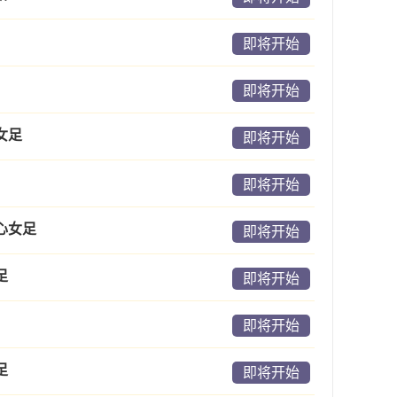
即将开始
即将开始
女足
即将开始
即将开始
心女足
即将开始
足
即将开始
即将开始
足
即将开始