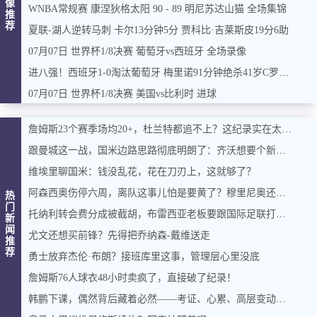
像
WNBA常规赛 康涅狄格太阳 90 - 89 明尼苏达山猫 全场集锦
推
荐
夏联-湖人逆转马刺 卡尔13分钟5分 贾科比·吉莱斯皮19分6助
07月07日 世界杯1/8决赛 葡萄牙vs西班牙 全场录像
进八强！西班牙1-0淘汰葡萄牙 梅里诺91分钟绝杀41岁C罗最后一舞
07月07日 世界杯1/8决赛 美国vs比利时 进球
詹姆斯23个赛季场均20+，杜兰特都追不上？这纪录实在太硬了
跟曼城这一战，国米边路思路彻底明朗了：齐沃想要个新飞翼，比罗梅罗更急
维埃里聊国米：钱没乱花，花在刀刃上，这就够了？
阿森西奥伤停六周，离队这事儿怕是要黄了？穆里尼奥还惦记着巴斯托尼
热
门
托纳利转会费分成被截胡，布雷西亚老板要跟国际足联打官司
新
闻
尤文还想买前锋？先得把乔纳森-戴维送走
推
荐
勇士放弃杰伦·布朗？接班库里这事，管理层心里没底
詹姆斯76人球衣48小时卖疯了，直接破了纪录！
韩鹏下课，偶然背后藏着必然——考证、心累、高层变动，三根稻草压垮山东名宿