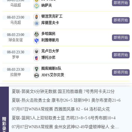
即将开始
乌兹超
纳萨夫
顿涅茨克矿工
08-03 23:00
即将开始
乌克超
库德里夫卡
多哈国民
08-03 23:00
即将开始
球会友谊
利雅得新月
克卢日大学
08-03 23:30
即将开始
罗甲
博托沙尼
图库姆斯B队
08-03 23:30
即将开始
拉脱甲
JDFS艾尔贝茨
夏联-郭昊文6分钟无数据 国王险胜雄鹿 7号秀阿卡夫22分
夏联-热火击败勇士金 康韦尔26+5 琼斯9中1 奥尔布里奇21+6
07月07日WNBA常规赛 西雅图风暴 82 - 64 洛杉矶火花
夏联-篮网5人上双轻取勇士蓝 杰明23+8+5 6号秀布朗10+4
精
彩
07月07日WNBA常规赛 金州女武神62-49华盛顿神秘人 全场集锦
录