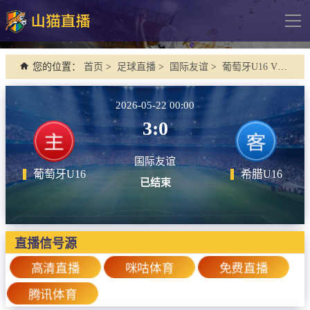
导
航
网站首页
您的位置：
首页
>
足球直播
>
国际友谊
>
葡萄牙U16 VS 希腊U16
足球直播
2026-05-22 00:00
英超
3:0
德甲
国际友谊
法甲
葡萄牙U16
希腊U16
已结束
西甲
意甲
欧冠杯
直播信号源
中超
高清直播
咪咕体育
免费直播
腾讯体育
篮球直播