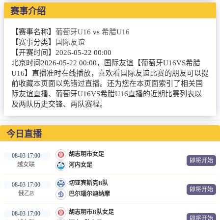
NBA
赛事介绍
CBA
【赛事名称】
葡萄牙U16
vs
希腊U16
【赛事分类】
国际友谊
录像
【开赛时间】
2026-05-22 00:00
北京时间2026-05-22 00:00，国际友谊【葡萄牙U16VS希腊
足球录像
U16】直播准时在线播放，喜欢看国际友谊比赛的朋友可以提
前收藏本页面以免错过直播。还为您在本页面索引了相关国
篮球录像
际友谊直播、葡萄牙U16VS希腊U16直播的近期比赛列表以
及两队历史交锋、两队赛程。
新闻
足球新闻
今日直播
篮球新闻
胡志明市女足
08-03 17:00
即将开始
越女联
河内女足
体育词条
切亚宾斯克B队
08-03 17:00
即将开始
俄乙B
巴尔瑙尔迪纳摩
胡志明市B队女足
08-03 17:00
即将开始