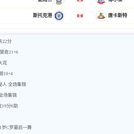
斯托克港
唐卡斯特
0:0
夫22分
里奇21+6
矶火花
10+4
神秘人 全场集锦
 全场集锦
19分6助
41岁C罗最后一舞