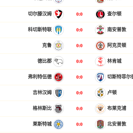
切尔滕汉姆
查尔顿
0:0
科切斯特联
南安普敦
0:0
克鲁
阿克灵顿
0:0
德比郡
林肯城
0:0
弗利特伍德
切斯特菲尔
0:0
吉林汉姆
卢顿
0:0
格林斯比
布莱克浦
0:0
莱斯特城
北安普敦
0:0