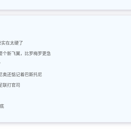
录实在太硬了
要个新飞翼，比罗梅罗更急
？
尼奥还惦记着巴斯托尼
足联打官司
底