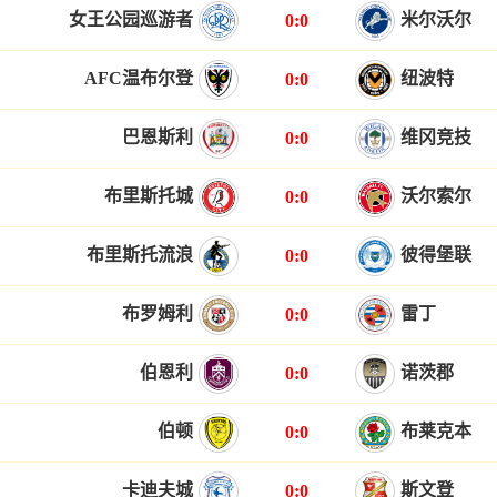
女王公园巡游者
米尔沃尔
0:0
AFC温布尔登
纽波特
0:0
巴恩斯利
维冈竞技
0:0
布里斯托城
沃尔索尔
0:0
布里斯托流浪
彼得堡联
0:0
布罗姆利
雷丁
0:0
伯恩利
诺茨郡
0:0
伯顿
布莱克本
0:0
卡迪夫城
斯文登
0:0