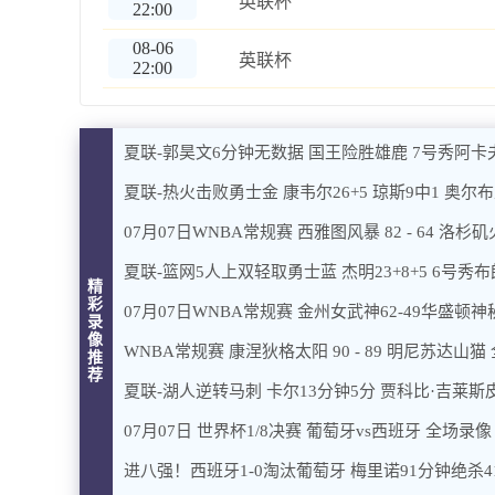
英联杯
22:00
08-06
英联杯
22:00
夏联-郭昊文6分钟无数据 国王险胜雄鹿 7号秀阿卡
夏联-热火击败勇士金 康韦尔26+5 琼斯9中1 奥尔布
07月07日WNBA常规赛 西雅图风暴 82 - 64 洛杉
夏联-篮网5人上双轻取勇士蓝 杰明23+8+5 6号秀布朗
精
彩
07月07日WNBA常规赛 金州女武神62-49华盛顿
录
像
WNBA常规赛 康涅狄格太阳 90 - 89 明尼苏达山猫
推
荐
夏联-湖人逆转马刺 卡尔13分钟5分 贾科比·吉莱斯皮
07月07日 世界杯1/8决赛 葡萄牙vs西班牙 全场录像
进八强！西班牙1-0淘汰葡萄牙 梅里诺91分钟绝杀