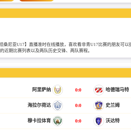
【马里U17VS坦桑尼亚U17】直播准时在线播放，喜欢看非青U17比赛的
7直播的近期比赛列表以及两队历史交锋、两队赛程。
阿里萨纳
哈德瑞马特
0:0
海拉尔荷达
史兰姆
0:0
穆卡拉体育
沃达特
0:0