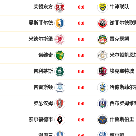
莱顿东方
牛津联队
0:0
曼斯菲尔德
谢菲尔德联
0:0
米德尔斯堡
雷克瑟姆
0:0
诺维奇
米尔顿凯恩
0:0
普利茅斯
埃克塞特城
0:0
普雷斯顿
哈德斯菲尔
0:0
罗瑟汉姆
西布罗姆维
0:0
索尔福德市
什鲁斯伯里
0:0
谢周三
博尔顿
0:0