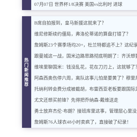
07月07日 世界杯1/8决赛 美国vs比利时 进球
B席自拍报到，皇马新援这就来了？
维尼修斯续约僵局，弗洛伦蒂诺的算盘打错了？
詹姆斯23个赛季场均20+，杜兰特都追不上？这纪
跟曼城这一战，国米边路思路彻底明朗了：齐沃想
热
门
维埃里聊国米：钱没乱花，花在刀刃上，这就够了
新
闻
阿森西奥伤停六周，离队这事儿怕是要黄了？穆里
推
荐
托纳利转会费分成被截胡，布雷西亚老板要跟国际
尤文还想买前锋？先得把乔纳森-戴维送走
勇士放弃杰伦·布朗？接班库里这事，管理层心里没
詹姆斯76人球衣48小时卖疯了，直接破了纪录！