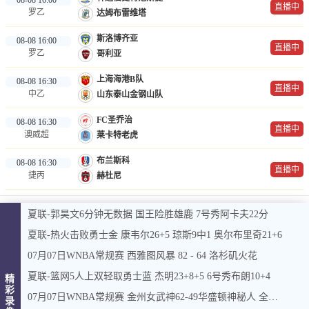
直播中
罗乙
达姆布雷维塔
斯洛博齐亚
08-08 16:00
直播中
罗乙
哥利亚
上海海港B队
08-08 16:30
直播中
中乙
山东泰山金钢山队
FC圣乔治
08-08 16:30
直播中
澳威超
莱卡特老虎
布兰斯科
08-08 16:30
直播中
捷丙
赫杜尼
夏联-郭昊文6分钟无数据 国王险胜雄鹿 7号秀阿卡夫22分
夏联-热火击败勇士金 康韦尔26+5 琼斯9中1 奥尔布里奇21+6
07月07日WNBA常规赛 西雅图风暴 82 - 64 洛杉矶火花
夏联-篮网5人上双轻取勇士蓝 杰明23+8+5 6号秀布朗10+4
精
彩
07月07日WNBA常规赛 金州女武神62-49华盛顿神秘人 全场集锦
录