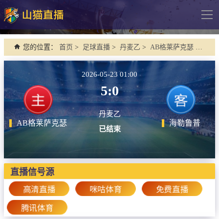
导
航
网站首页
您的位置：
首页
>
足球直播
>
丹麦乙
>
AB格莱萨克瑟 VS 海勒鲁普
足球直播
2026-05-23 01:00
英超
5:0
德甲
丹麦乙
法甲
AB格莱萨克瑟
海勒鲁普
已结束
西甲
意甲
欧冠杯
直播信号源
中超
高清直播
咪咕体育
免费直播
腾讯体育
篮球直播