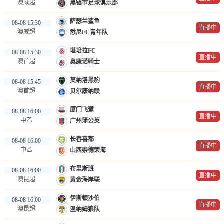
澳威超
黑镇市足球俱乐部
萨瑟兰鲨鱼
08-08 15:30
直播中
澳威超
悉尼FC青年队
堪培拉FC
08-08 15:30
直播中
澳首超
奥康诺骑士
莫纳洛黑豹
08-08 15:45
直播中
澳首超
贝尔康纳联
厦门飞鹭
08-08 16:00
直播中
中乙
广州蒲公英
长春喜都
08-08 16:00
直播中
中乙
山西崇德荣海
布里斯班
08-08 16:00
直播中
澳昆超
黄金海岸联
伊斯顿沙伯
08-08 16:00
直播中
澳昆超
温纳姆狼队