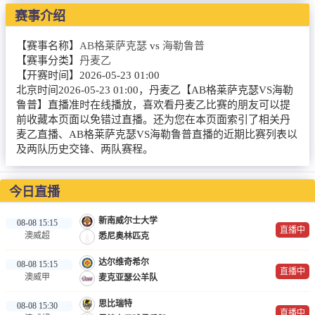
NBA
赛事介绍
CBA
【赛事名称】
AB格莱萨克瑟
vs
海勒鲁普
【赛事分类】
丹麦乙
录像
【开赛时间】
2026-05-23 01:00
北京时间2026-05-23 01:00，丹麦乙【AB格莱萨克瑟VS海勒
足球录像
鲁普】直播准时在线播放，喜欢看丹麦乙比赛的朋友可以提
前收藏本页面以免错过直播。还为您在本页面索引了相关丹
篮球录像
麦乙直播、AB格莱萨克瑟VS海勒鲁普直播的近期比赛列表以
及两队历史交锋、两队赛程。
新闻
足球新闻
今日直播
篮球新闻
新南威尔士大学
08-08 15:15
直播中
澳威超
悉尼奥林匹克
体育词条
达尔维奇希尔
08-08 15:15
直播中
澳威甲
麦克亚瑟公羊队
思比瑞特
08-08 15:30
直播中