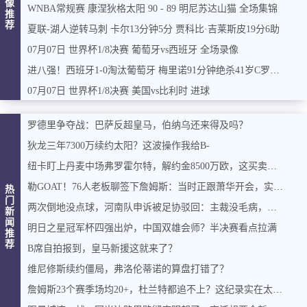
像
WNBA常规赛 康涅狄格太阳 90 - 89 明尼苏达山猫 全场集锦
推
荐
夏联-湖人逆转马刺 卡尔13分钟5分 贾科比·吉莱斯皮19分6助
07月07日 世界杯1/8决赛 葡萄牙vs西班牙 全场录像
进八强！西班牙1-0淘汰葡萄牙 梅里诺91分钟绝杀41岁C罗最后一舞
07月07日 世界杯1/8决赛 美国vs比利时 进球
罗德里争夺战：巴萨反超皇马，伯纳乌还来得及吗？
狄龙三年7300万续约太阳？这波操作我给B-
纽卡盯上丹麦中场弗罗霍尔特，解约金8500万欧，这买卖能成吗？
勒GOAT！76人老板聊签下詹姆斯：当时正跟萧华开会，实在憋不住，直接打断走人
热
门
两次倒地没点球，河南队申诉被足协驳回：主裁没毛病，英博没占便宜
新
闻
明日之星冠军杯四强出炉，中国双雄会师？半决赛看点拉满
推
荐
B席自拍报到，皇马新援这就来了？
维尼修斯续约僵局，弗洛伦蒂诺的算盘打错了？
詹姆斯23个赛季场均20+，杜兰特都追不上？这纪录实在太硬了