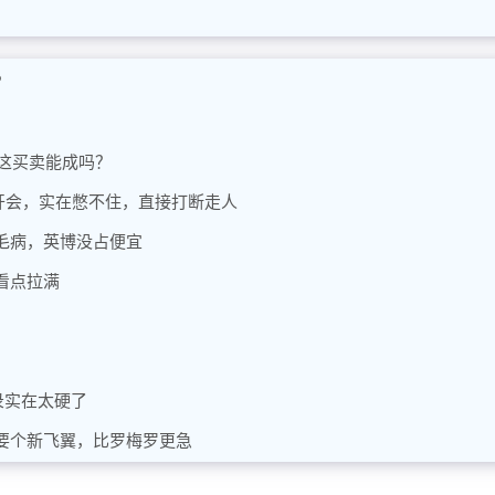
？
，这买卖能成吗？
华开会，实在憋不住，直接打断走人
毛病，英博没占便宜
看点拉满
录实在太硬了
要个新飞翼，比罗梅罗更急