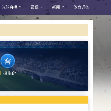
篮球直播
录像
新闻
体育词条
拉里萨