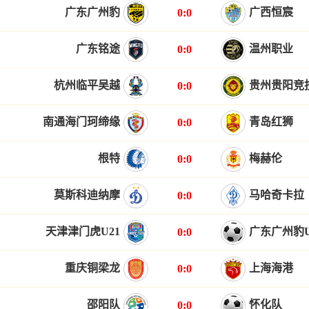
广东广州豹
广西恒宸
0:0
广东铭途
温州职业
0:0
杭州临平吴越
贵州贵阳竞
0:0
南通海门珂缔缘
青岛红狮
0:0
根特
梅赫伦
0:0
莫斯科迪纳摩
马哈奇卡拉
0:0
天津津门虎U21
广东广州豹U
0:0
重庆铜梁龙
上海海港
0:0
邵阳队
怀化队
0:0