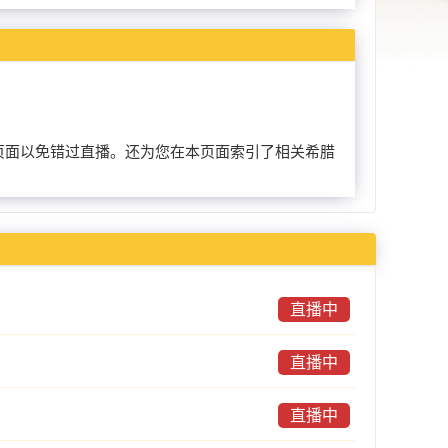
收藏本页面以免错过直播。还为您在本页面索引了相关希腊
直播中
直播中
直播中