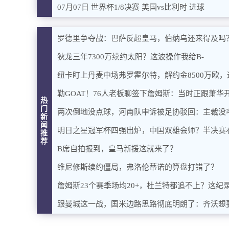
07月07日 世界杯1/8决赛 美国vs比利时 进球
罗德里争夺战：巴萨反超皇马，伯纳乌还来得及吗
狄龙三年7300万续约太阳？这波操作我给B-
纽卡盯上丹麦中场弗罗霍尔特，解约金8500万欧
勒GOAT！76人老板聊签下詹姆斯：当时正跟萧
热
门
两次倒地没点球，河南队申诉被足协驳回：主裁没
新
闻
明日之星冠军杯四强出炉，中国双雄会师？半决赛
推
荐
B席自拍报到，皇马新援这就来了？
维尼修斯续约僵局，弗洛伦蒂诺的算盘打错了？
詹姆斯23个赛季场均20+，杜兰特都追不上？这纪
跟曼城这一战，国米边路思路彻底明朗了：齐沃想