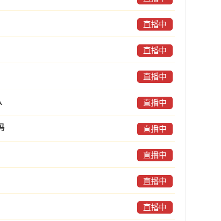
直播中
直播中
直播中
队
直播中
玛
直播中
直播中
直播中
直播中