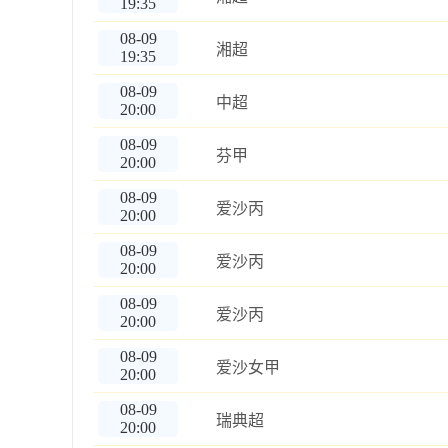
19:35
08-09
湘超
19:35
08-09
中超
20:00
08-09
芬甲
20:00
08-09
爱沙丙
20:00
08-09
爱沙丙
20:00
08-09
爱沙丙
20:00
08-09
爱沙女甲
20:00
08-09
瑞典超
20:00