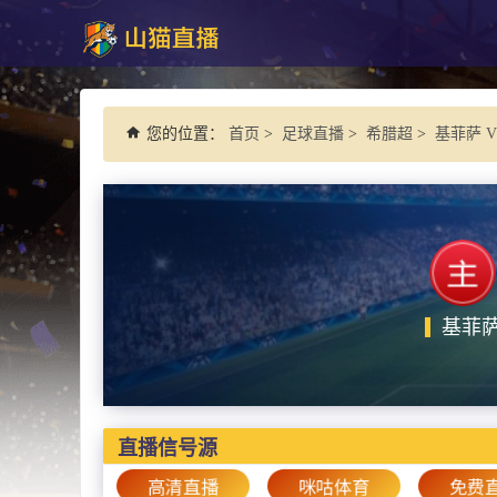
您的位置：
首页
>
足球直播
>
希腊超
>
基菲萨 V
基菲
直播信号源
高清直播
咪咕体育
免费