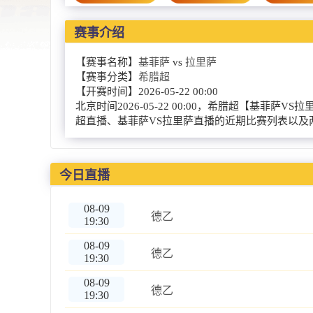
赛事介绍
【赛事名称】
基菲萨
vs
拉里萨
【赛事分类】
希腊超
【开赛时间】
2026-05-22 00:00
北京时间2026-05-22 00:00，希腊超【
超直播、基菲萨VS拉里萨直播的近期比赛列表以及
今日直播
08-09
德乙
19:30
08-09
德乙
19:30
08-09
德乙
19:30