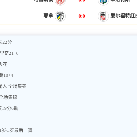
耶拿
爱尔福特红
0:0
夫22分
里奇21+6
矶火花
10+4
神秘人 全场集锦
 全场集锦
19分6助
41岁C罗最后一舞