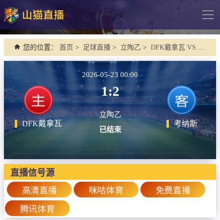
导
航
网站首页
您的位置：
首页
>
足球直播
>
立陶乙
>
DFK戴拿瓦 VS 考纳斯
足球直播
2026-05-23 00:00
英超
1:2
德甲
立陶乙
法甲
DFK戴拿瓦
考纳斯
已结束
西甲
意甲
欧冠杯
直播信号源
中超
高清直播
咪咕体育
免费直播
腾讯体育
篮球直播