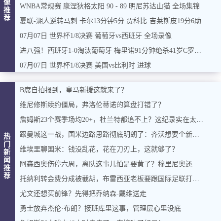
像
WNBA常规赛 康涅狄格太阳 90 - 89 明尼苏达山猫 全场集锦
推
荐
夏联-湖人逆转马刺 卡尔13分钟5分 贾科比·吉莱斯皮19分6助
07月07日 世界杯1/8决赛 葡萄牙vs西班牙 全场录像
进八强！西班牙1-0淘汰葡萄牙 梅里诺91分钟绝杀41岁C罗最后一舞
07月07日 世界杯1/8决赛 美国vs比利时 进球
B席自拍报到，皇马新援这就来了？
维尼修斯续约僵局，弗洛伦蒂诺的算盘打错了？
詹姆斯23个赛季场均20+，杜兰特都追不上？这纪录实在太硬了
跟曼城这一战，国米边路思路彻底明朗了：齐沃想要个新飞翼，比罗梅罗更急
热
门
维埃里聊国米：钱没乱花，花在刀刃上，这就够了？
新
闻
阿森西奥伤停六周，离队这事儿怕是要黄了？穆里尼奥还惦记着巴斯托尼
推
荐
托纳利转会费分成被截胡，布雷西亚老板要跟国际足联打官司
尤文还想买前锋？先得把乔纳森-戴维送走
勇士放弃杰伦·布朗？接班库里这事，管理层心里没底