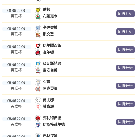
伯顿
08-06 22:00
即将开始
英联杯
布莱克本
卡迪夫城
08-06 22:00
即将开始
英联杯
斯文登
切尔滕汉姆
08-06 22:00
即将开始
英联杯
查尔顿
科切斯特联
08-06 22:00
即将开始
英联杯
南安普敦
克鲁
08-06 22:00
即将开始
英联杯
阿克灵顿
德比郡
08-06 22:00
即将开始
英联杯
林肯城
弗利特伍德
08-06 22:00
即将开始
英联杯
切斯特菲尔德
吉林汉姆
08-06 22:00