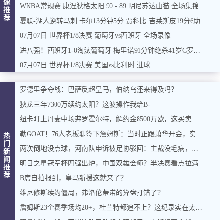
像
WNBA常规赛 康涅狄格太阳 90 - 89 明尼苏达山猫 全场集锦
推
荐
夏联-湖人逆转马刺 卡尔13分钟5分 贾科比·吉莱斯皮19分6助
07月07日 世界杯1/8决赛 葡萄牙vs西班牙 全场录像
进八强！西班牙1-0淘汰葡萄牙 梅里诺91分钟绝杀41岁C罗最后一舞
07月07日 世界杯1/8决赛 美国vs比利时 进球
罗德里争夺战：巴萨反超皇马，伯纳乌还来得及吗？
狄龙三年7300万续约太阳？这波操作我给B-
纽卡盯上丹麦中场弗罗霍尔特，解约金8500万欧，这买卖能成吗？
勒GOAT！76人老板聊签下詹姆斯：当时正跟萧华开会，实在憋不住，直接打断走人
热
门
两次倒地没点球，河南队申诉被足协驳回：主裁没毛病，英博没占便宜
新
闻
明日之星冠军杯四强出炉，中国双雄会师？半决赛看点拉满
推
荐
B席自拍报到，皇马新援这就来了？
维尼修斯续约僵局，弗洛伦蒂诺的算盘打错了？
詹姆斯23个赛季场均20+，杜兰特都追不上？这纪录实在太硬了