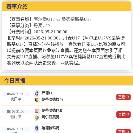
NBA
赛事介绍
CBA
【赛事名称】
阿尔堡U17
vs
桑德捷斯基U17
【赛事分类】
丹麦U17
录像
【开赛时间】
2026-05-21 00:00
北京时间2026-05-21 00:00，丹麦U17【阿尔堡U17VS桑德捷
足球录像
斯基U17】直播准时在线播放，喜欢看丹麦U17比赛的朋友可
以提前收藏本页面以免错过直播。还为您在本页面索引了相
篮球录像
关丹麦U17直播、阿尔堡U17VS桑德捷斯基U17直播的近期比
赛列表以及两队历史交锋、两队赛程。
新闻
足球新闻
今日直播
篮球新闻
萨德FC
08-07 21:00
直播中
也门甲
伊蒂哈德拉毛
体育词条
伊蒂哈德IBB
08-07 21:00
直播中
也门甲
阿尔亚莫克
哈德拉玛特
08-07 21:00
直播中