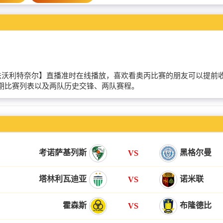
欧贝多夫VS法沃利特奈尔】直播准时在线播放，喜欢看奥丙比赛的朋友可
期比赛列表以及两队历史交锋、两队赛程。
考诺萨基列斯
黑格尔曼
VS
塔林利瓦迪亚
诺米联
VS
霍森斯
布隆德比
VS