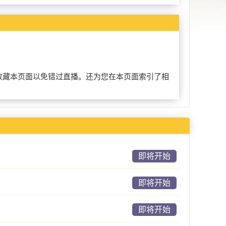
以提前收藏本页面以免错过直播。还为您在本页面索引了相
即将开始
即将开始
即将开始