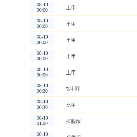
08-10
土甲
00:00
08-10
土甲
00:00
08-10
土甲
00:00
08-10
土甲
00:00
08-10
土甲
00:00
08-10
智利甲
00:30
08-10
比甲
00:30
08-10
拉脱超
01:00
08-10