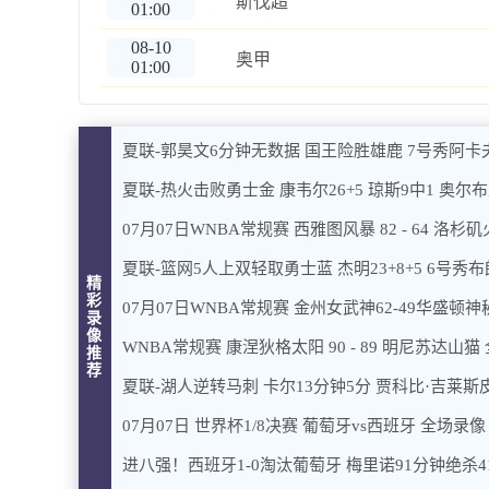
斯伐超
01:00
08-10
奥甲
01:00
夏联-郭昊文6分钟无数据 国王险胜雄鹿 7号秀阿卡
夏联-热火击败勇士金 康韦尔26+5 琼斯9中1 奥尔布
07月07日WNBA常规赛 西雅图风暴 82 - 64 洛杉
夏联-篮网5人上双轻取勇士蓝 杰明23+8+5 6号秀布朗
精
彩
07月07日WNBA常规赛 金州女武神62-49华盛顿
录
像
WNBA常规赛 康涅狄格太阳 90 - 89 明尼苏达山猫
推
荐
夏联-湖人逆转马刺 卡尔13分钟5分 贾科比·吉莱斯皮
07月07日 世界杯1/8决赛 葡萄牙vs西班牙 全场录像
进八强！西班牙1-0淘汰葡萄牙 梅里诺91分钟绝杀