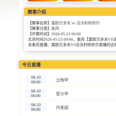
赛事介绍
【赛事名称】
雷欧贝多夫
vs
法沃利特奈尔
【赛事分类】
奥丙
【开赛时间】
2026-05-23 00:00
北京时间2026-05-23 00:00，奥丙【雷
关奥丙直播、雷欧贝多夫VS法沃利特奈尔直播的近
今日直播
08-10
立陶甲
00:00
08-10
爱沙甲
00:00
08-10
丹麦超
00:00