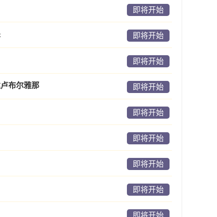
即将开始
采
即将开始
即将开始
达卢布尔雅那
即将开始
即将开始
即将开始
即将开始
即将开始
即将开始