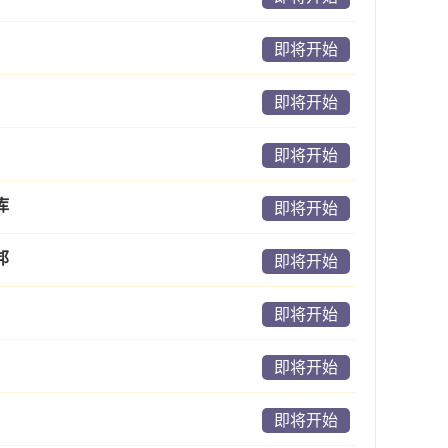
即将开始
即将开始
即将开始
库
即将开始
邦
即将开始
即将开始
即将开始
即将开始