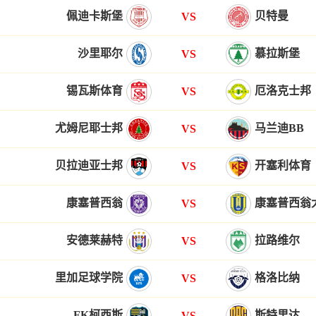
佩迪卡斯堡
贝特曼
VS
沙里耶尔
慕拉斯堡
VS
锡瓦斯体育
厄洛克士邦
VS
尤姆尼耶士邦
马兰迪BB
VS
贝拉迪亚士邦
开塞利体育
VS
康塞普西翁
康塞普西翁
VS
安德莱赫特
拉路维尔
VS
里加足球学院
格洛比纳
VS
FK柯西斯
斯特里达
VS