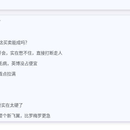
？
，这买卖能成吗？
华开会，实在憋不住，直接打断走人
毛病，英博没占便宜
看点拉满
录实在太硬了
要个新飞翼，比罗梅罗更急