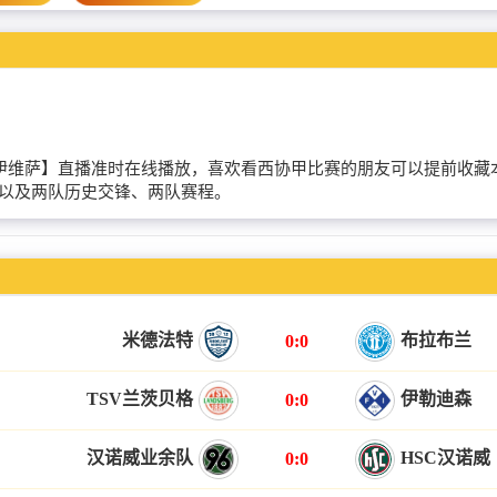
CE欧罗巴VS伊维萨】直播准时在线播放，喜欢看西协甲比赛的朋友可以提
表以及两队历史交锋、两队赛程。
米德法特
布拉布兰
0:0
TSV兰茨贝格
伊勒迪森
0:0
汉诺威业余队
HSC汉诺威
0:0