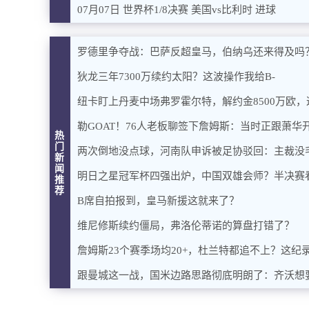
07月07日 世界杯1/8决赛 美国vs比利时 进球
罗德里争夺战：巴萨反超皇马，伯纳乌还来得及吗
狄龙三年7300万续约太阳？这波操作我给B-
纽卡盯上丹麦中场弗罗霍尔特，解约金8500万欧
勒GOAT！76人老板聊签下詹姆斯：当时正跟萧
热
门
两次倒地没点球，河南队申诉被足协驳回：主裁没
新
闻
明日之星冠军杯四强出炉，中国双雄会师？半决赛
推
荐
B席自拍报到，皇马新援这就来了？
维尼修斯续约僵局，弗洛伦蒂诺的算盘打错了？
詹姆斯23个赛季场均20+，杜兰特都追不上？这纪
跟曼城这一战，国米边路思路彻底明朗了：齐沃想