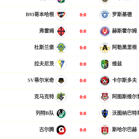
B93哥本哈根
罗斯基德
0:0
弗雷姆
赫斯霍尔姆
0:0
杜斯兰堡
阿勒黑里根
0:0
拉夫尼茨
维兹
0:0
SV蒂尔米奇
卡尔斯多夫
0:0
克马克特
阿图斯维尔
0:0
列特B队
沃图纳巴特
0:0
古尔腾
斯哈尔巴赫
0:0