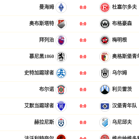
曼海姆
杜塞尔多夫
0:0
奥布斯塔特
布格豪森
0:0
拜列治
梅明根
0:0
慕尼黑1860
奥格斯堡青
0:0
史特加踢球者
乌尔姆
0:0
布尔诺
利贝雷茨
0:0
艾默当踢球者
汉堡青年队
0:0
赫拉尼斯
乌尼邱夫
0:0
法沃利特奈尔
维也纳维多
0:0