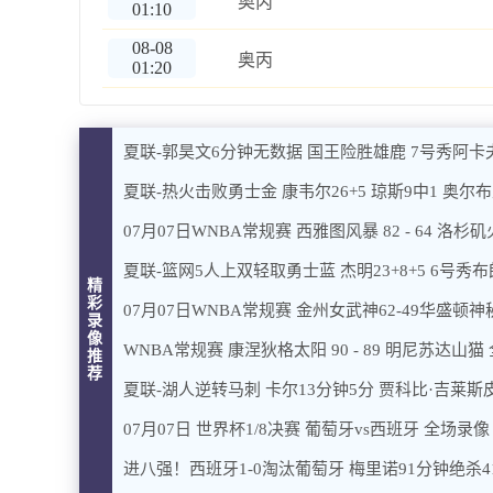
奥丙
01:10
08-08
奥丙
01:20
夏联-郭昊文6分钟无数据 国王险胜雄鹿 7号秀阿卡
夏联-热火击败勇士金 康韦尔26+5 琼斯9中1 奥尔布
07月07日WNBA常规赛 西雅图风暴 82 - 64 洛杉
夏联-篮网5人上双轻取勇士蓝 杰明23+8+5 6号秀布朗
精
彩
07月07日WNBA常规赛 金州女武神62-49华盛顿
录
像
WNBA常规赛 康涅狄格太阳 90 - 89 明尼苏达山猫
推
荐
夏联-湖人逆转马刺 卡尔13分钟5分 贾科比·吉莱斯皮
07月07日 世界杯1/8决赛 葡萄牙vs西班牙 全场录像
进八强！西班牙1-0淘汰葡萄牙 梅里诺91分钟绝杀