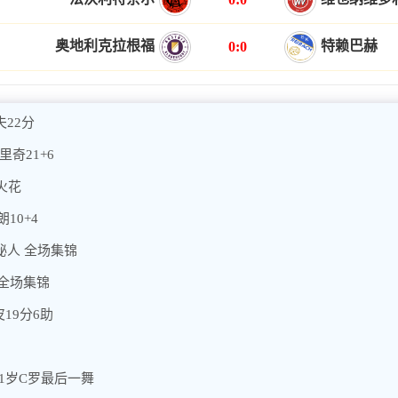
奥地利克拉根福
特赖巴赫
0:0
夫22分
里奇21+6
矶火花
10+4
神秘人 全场集锦
 全场集锦
19分6助
41岁C罗最后一舞