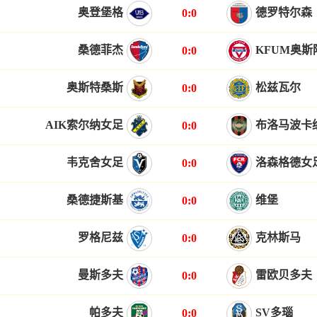
奥登堡格
德罗特尔森
0:0
桑德菲杰
KFUM奥斯
0:0
奥斯特桑斯
松兹瓦尔
0:0
AIK索尔纳女足
布洛马波卡
0:0
韦克舍女足
洛森格德女
0:0
桑德捷斯基
维堡
0:0
罗格尼兹
克林斯马
0:0
曼斯多夫
雷欧贝多夫
0:0
帕多夫
SV多瑙
0:0