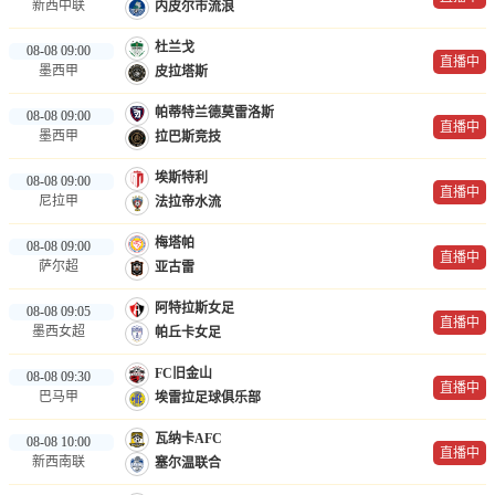
新西中联
内皮尔市流浪
杜兰戈
08-08 09:00
直播中
墨西甲
皮拉塔斯
帕蒂特兰德莫雷洛斯
08-08 09:00
直播中
墨西甲
拉巴斯竞技
埃斯特利
08-08 09:00
直播中
尼拉甲
法拉帝水流
梅塔帕
08-08 09:00
直播中
萨尔超
亚古雷
阿特拉斯女足
08-08 09:05
直播中
墨西女超
帕丘卡女足
FC旧金山
08-08 09:30
直播中
巴马甲
埃雷拉足球俱乐部
瓦纳卡AFC
08-08 10:00
直播中
新西南联
塞尔温联合