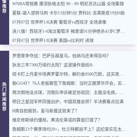
像
WNBA常规赛 康涅狄格太阳 90 - 89 明尼苏达山猫 全场集锦
推
荐
夏联-湖人逆转马刺 卡尔13分钟5分 贾科比·吉莱斯皮19分6助
07月07日 世界杯1/8决赛 葡萄牙vs西班牙 全场录像
进八强！西班牙1-0淘汰葡萄牙 梅里诺91分钟绝杀41岁C罗最后一舞
07月07日 世界杯1/8决赛 美国vs比利时 进球
罗德里争夺战：巴萨反超皇马，伯纳乌还来得及吗？
狄龙三年7300万续约太阳？这波操作我给B-
纽卡盯上丹麦中场弗罗霍尔特，解约金8500万欧，这买卖能成吗？
勒GOAT！76人老板聊签下詹姆斯：当时正跟萧华开会，实在憋不住，直接打断走人
热
门
两次倒地没点球，河南队申诉被足协驳回：主裁没毛病，英博没占便宜
新
闻
明日之星冠军杯四强出炉，中国双雄会师？半决赛看点拉满
推
荐
B席自拍报到，皇马新援这就来了？
维尼修斯续约僵局，弗洛伦蒂诺的算盘打错了？
詹姆斯23个赛季场均20+，杜兰特都追不上？这纪录实在太硬了