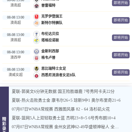
即将开始
澳南超
普雷福特
克罗伊登国王
08-08 13:00
即将开始
澳南超
斯特尔特狮队
布伦达贝拉
08-08 13:00
即将开始
澳首超
塔格拉诺联
金斯利西部
08-08 13:00
即将开始
澳西甲
格韦卢普
思比瑞特士女足
08-08 13:00
即将开始
澳威女超
西悉尼流浪者女足B队
夏联-郭昊文6分钟无数据 国王险胜雄鹿 7号秀阿卡夫22分
夏联-热火击败勇士金 康韦尔26+5 琼斯9中1 奥尔布里奇21+6
07月07日WNBA常规赛 西雅图风暴 82 - 64 洛杉矶火花
夏联-篮网5人上双轻取勇士蓝 杰明23+8+5 6号秀布朗10+4
精
彩
07月07日WNBA常规赛 金州女武神62-49华盛顿神秘人 全场集锦
录