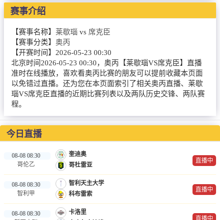
NBA
赛事介绍
CBA
【赛事名称】
莱歇瑙
vs
席克臣
【赛事分类】
奥丙
录像
【开赛时间】
2026-05-23 00:30
北京时间2026-05-23 00:30，奥丙【莱歇瑙VS席克臣】直播
足球录像
准时在线播放，喜欢看奥丙比赛的朋友可以提前收藏本页面
以免错过直播。还为您在本页面索引了相关奥丙直播、莱歇
篮球录像
瑙VS席克臣直播的近期比赛列表以及两队历史交锋、两队赛
程。
新闻
足球新闻
今日直播
篮球新闻
奎迪奥
08-08 08:30
直播中
哥伦乙
哥杜雷亚
体育词条
智利天主大学
08-08 08:30
直播中
智利甲
科布雷索
卡洛里
08-08 08:30
直播中