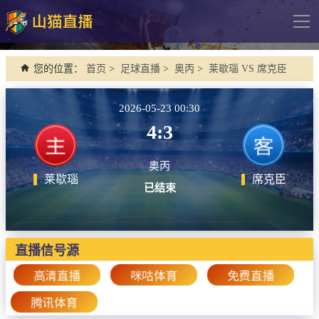
导
航
网站首页
您的位置：
首页
>
足球直播
>
奥丙
>
莱歇瑙 VS 席克臣
足球直播
2026-05-23 00:30
英超
4:3
德甲
奥丙
法甲
莱歇瑙
席克臣
已结束
西甲
意甲
欧冠杯
直播信号源
中超
高清直播
咪咕体育
免费直播
腾讯体育
篮球直播